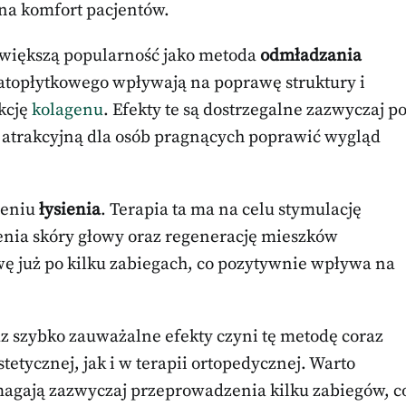
na komfort pacjentów.
 większą popularność jako metoda
odmładzania
gatopłytkowego wpływają na poprawę struktury i
ukcję
kolagenu
. Efekty te są dostrzegalne zazwyczaj p
zo atrakcyjną dla osób pragnących poprawić wygląd
zeniu
łysienia
. Terapia ta ma na celu stymulację
nia skóry głowy oraz regenerację mieszków
wę już po kilku zabiegach, co pozytywnie wpływa na
z szybko zauważalne efekty czyni tę metodę coraz
tycznej, jak i w terapii ortopedycznej. Warto
magają zazwyczaj przeprowadzenia kilku zabiegów, c