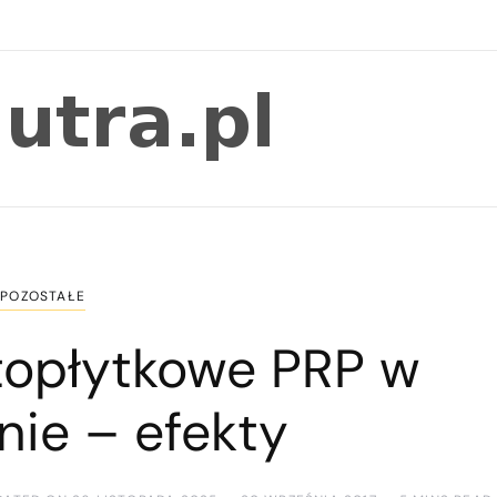
POZOSTAŁE
topłytkowe PRP w
ie – efekty