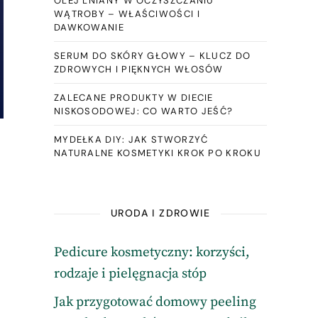
OLEJ LNIANY W OCZYSZCZANIU
WĄTROBY – WŁAŚCIWOŚCI I
DAWKOWANIE
SERUM DO SKÓRY GŁOWY – KLUCZ DO
ZDROWYCH I PIĘKNYCH WŁOSÓW
ZALECANE PRODUKTY W DIECIE
NISKOSODOWEJ: CO WARTO JEŚĆ?
MYDEŁKA DIY: JAK STWORZYĆ
NATURALNE KOSMETYKI KROK PO KROKU
URODA I ZDROWIE
Pedicure kosmetyczny: korzyści,
rodzaje i pielęgnacja stóp
Jak przygotować domowy peeling