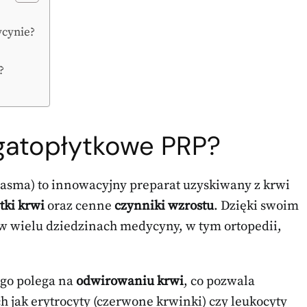
ycynie?
?
ogatopłytkowe PRP?
lasma) to innowacyjny preparat uzyskiwany z krwi
tki krwi
oraz cenne
czynniki wzrostu
. Dzięki swoim
w wielu dziedzinach medycyny, w tym ortopedii,
ego polega na
odwirowaniu krwi
, co pozwala
ch jak erytrocyty (czerwone krwinki) czy leukocyty