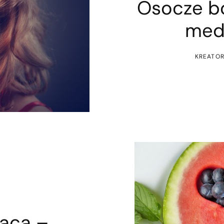
Osocze b
medy
KREATOR
jąca –