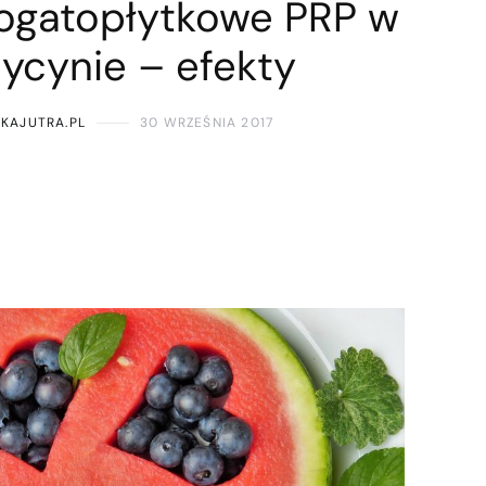
ogatopłytkowe PRP w
cynie – efekty
KAJUTRA.PL
30 WRZEŚNIA 2017