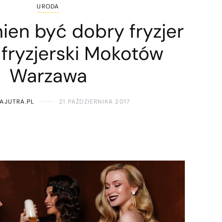
URODA
ien być dobry fryzjer
 fryzjerski Mokotów
Warzawa
AJUTRA.PL
21 PAŹDZIERNIKA 2017