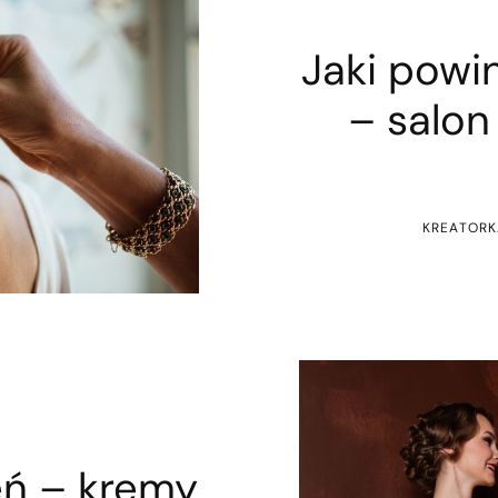
Jaki powin
– salon
KREATORK
eń – kremy