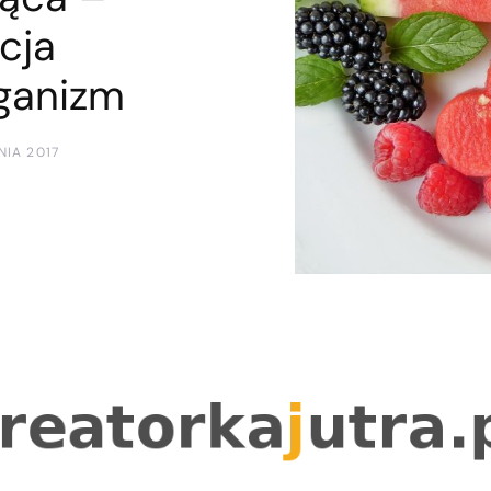
acja
ganizm
NIA 2017