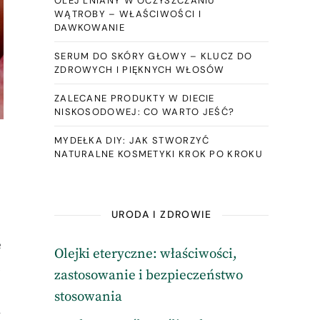
OLEJ LNIANY W OCZYSZCZANIU
WĄTROBY – WŁAŚCIWOŚCI I
DAWKOWANIE
SERUM DO SKÓRY GŁOWY – KLUCZ DO
ZDROWYCH I PIĘKNYCH WŁOSÓW
ZALECANE PRODUKTY W DIECIE
NISKOSODOWEJ: CO WARTO JEŚĆ?
MYDEŁKA DIY: JAK STWORZYĆ
NATURALNE KOSMETYKI KROK PO KROKU
URODA I ZDROWIE
e
Olejki eteryczne: właściwości,
,
zastosowanie i bezpieczeństwo
stosowania
a