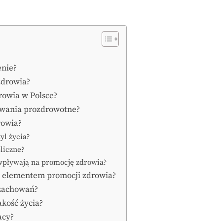
enie?
zdrowia?
drowia w Polsce?
owania prozdrowotne?
rowia?
yl życia?
liczne?
u wpływają na promocję zdrowia?
m elementem promocji zdrowia?
 zachowań?
akość życia?
acy?