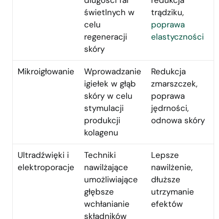
długości fal
redukcja
świetlnych w
trądziku,
celu
poprawa
regeneracji
elastyczności
skóry
Mikroigłowanie
Wprowadzanie
Redukcja
igiełek w głąb
zmarszczek,
skóry w celu
poprawa
stymulacji
jędrności,
produkcji
odnowa skóry
kolagenu
Ultradźwięki i
Techniki
Lepsze
elektroporacje
nawilżające
nawilżenie,
umożliwiające
dłuższe
głębsze
utrzymanie
wchłanianie
efektów
składników