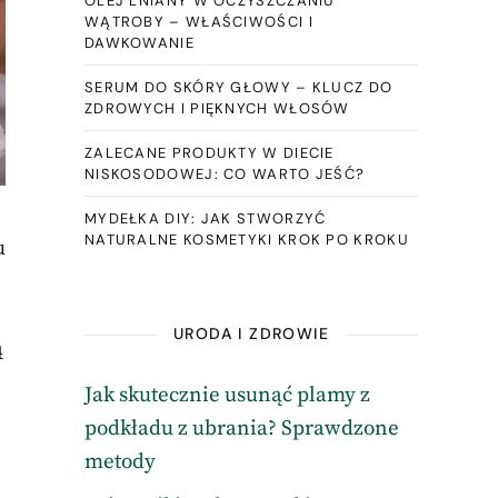
OLEJ LNIANY W OCZYSZCZANIU
WĄTROBY – WŁAŚCIWOŚCI I
DAWKOWANIE
SERUM DO SKÓRY GŁOWY – KLUCZ DO
ZDROWYCH I PIĘKNYCH WŁOSÓW
ZALECANE PRODUKTY W DIECIE
NISKOSODOWEJ: CO WARTO JEŚĆ?
MYDEŁKA DIY: JAK STWORZYĆ
NATURALNE KOSMETYKI KROK PO KROKU
u
URODA I ZDROWIE
ą
Jak skutecznie usunąć plamy z
podkładu z ubrania? Sprawdzone
metody