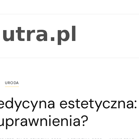
URODA
edycyna estetyczna:
 uprawnienia?