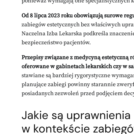
ponieważ wymagają one specjalistycznych k
Od 8 lipca 2023 roku obowiązują surowe regu
zabiegów estetycznych bez właściwych upr
Naczelna Izba Lekarska podkreśla znaczenie
bezpieczeństwo pacjentów.
Przepisy związane z medycyną estetyczną róż
oferowane w gabinetach lekarskich czy w s
stawiane są bardziej rygorystyczne wymaga
planujące zabiegi powinny starannie zweryf
posiadanych zezwoleń przed podjęciem decyz
Jakie są uprawnienia 
w kontekście zabieg