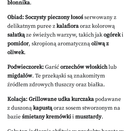
błonnika
.
Obiad:
Soczysty pieczony łosoś
serwowany z
delikatnym puree z
kalafiora
oraz kolorową
sałatką
ze świeżych warzyw, takich jak
ogórek
i
pomidor
, skropioną aromatyczną
oliwą z
oliwek
.
Podwieczorek:
Garść
orzechów włoskich
lub
migdałów
. Te przekąski są znakomitym
źródłem zdrowych tłuszczy oraz białka.
Kolacja:
Grillowane udka kurczaka
podawane
z duszoną
kapustą
oraz sosem stworzonym na
bazie
śmietany kremówki
i
musztardy
.