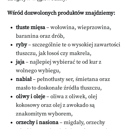
Wśród dozwolonych produktów znajdziemy:
tłuste mięsa
– wołowina, wieprzowina,
baranina oraz drób,
ryby
– szczególnie te o wysokiej zawartości
tłuszczu, jak łosoś czy makrela,
jaja
– najlepiej wybierać te od kur z
wolnego wybiegu,
nabiał
– pełnotłusty ser, śmietana oraz
masło to doskonałe źródła tłuszczu,
oliwy i oleje
– oliwa z oliwek, olej
kokosowy oraz olej z awokado są
znakomitym wyborem,
orzechy i nasiona
– migdały, orzechy