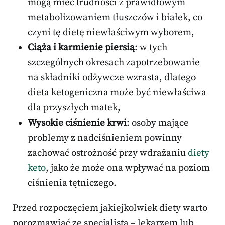
mogą mieć trudności z prawidłowym
metabolizowaniem tłuszczów i białek, co
czyni tę dietę niewłaściwym wyborem,
Ciąża i karmienie piersią
: w tych
szczególnych okresach zapotrzebowanie
na składniki odżywcze wzrasta, dlatego
dieta ketogeniczna może być niewłaściwa
dla przyszłych matek,
Wysokie ciśnienie krwi
: osoby mające
problemy z nadciśnieniem powinny
zachować ostrożność przy wdrażaniu
diety
keto
, jako że może ona wpływać na poziom
ciśnienia tętniczego.
Przed rozpoczęciem jakiejkolwiek diety warto
porozmawiać ze specjalistą – lekarzem lub