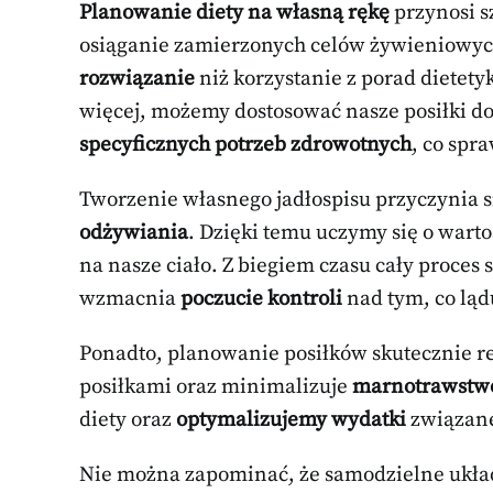
Planowanie diety na własną rękę
przynosi s
osiąganie zamierzonych celów żywieniowych
rozwiązanie
niż korzystanie z porad dietety
więcej, możemy dostosować nasze posiłki d
specyficznych potrzeb zdrowotnych
, co spra
Tworzenie własnego jadłospisu przyczynia 
odżywiania
. Dzięki temu uczymy się o wart
na nasze ciało. Z biegiem czasu cały proces st
wzmacnia
poczucie kontroli
nad tym, co ląd
Ponadto, planowanie posiłków skutecznie 
posiłkami oraz minimalizuje
marnotrawstwo
diety oraz
optymalizujemy wydatki
związane
Nie można zapominać, że samodzielne układ