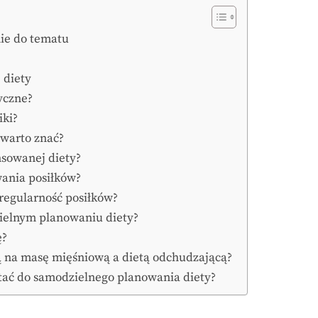
ie do tematu
?
 diety
ryczne?
iki?
 warto znać?
nsowanej diety?
wania posiłków?
regularność posiłków?
zielnym planowaniu diety?
ę?
tą na masę mięśniową a dietą odchudzającą?
tać do samodzielnego planowania diety?