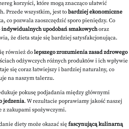
zereg korzyści, które mogą znacząco ułatwić
. Przede wszystkim, jest to
bardziej ekonomiczne
ka, co pozwala zaoszczędzić sporo pieniędzy. Co
o
indywidualnych upodobań smakowych
oraz
wia, że dieta staje się bardziej satysfakcjonująca.
się również do
lepszego zrozumienia zasad zdrowego
ościach odżywczych różnych produktów i ich wpływie
aje się coraz łatwiejszy i bardziej naturalny, co
uje na naszym talerzu.
redukuje pokusę podjadania między głównymi
 jedzenia
. W rezultacie poprawiamy jakość naszej
 z zakupami spożywczymi.
anie diety może okazać się
fascynującą kulinarną