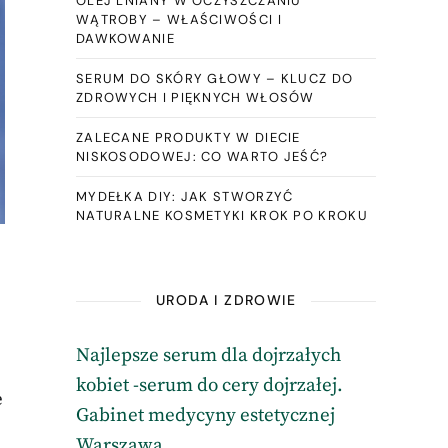
OLEJ LNIANY W OCZYSZCZANIU
WĄTROBY – WŁAŚCIWOŚCI I
DAWKOWANIE
SERUM DO SKÓRY GŁOWY – KLUCZ DO
ZDROWYCH I PIĘKNYCH WŁOSÓW
ZALECANE PRODUKTY W DIECIE
NISKOSODOWEJ: CO WARTO JEŚĆ?
MYDEŁKA DIY: JAK STWORZYĆ
NATURALNE KOSMETYKI KROK PO KROKU
URODA I ZDROWIE
Najlepsze serum dla dojrzałych
kobiet -serum do cery dojrzałej.
e
Gabinet medycyny estetycznej
Warszawa