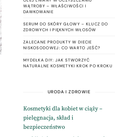
OLEJ LNIANY W OCZYSZCZANIU
WĄTROBY – WŁAŚCIWOŚCI I
DAWKOWANIE
SERUM DO SKÓRY GŁOWY – KLUCZ DO
ZDROWYCH I PIĘKNYCH WŁOSÓW
ZALECANE PRODUKTY W DIECIE
NISKOSODOWEJ: CO WARTO JEŚĆ?
MYDEŁKA DIY: JAK STWORZYĆ
NATURALNE KOSMETYKI KROK PO KROKU
URODA I ZDROWIE
Kosmetyki dla kobiet w ciąży –
pielęgnacja, skład i
bezpieczeństwo