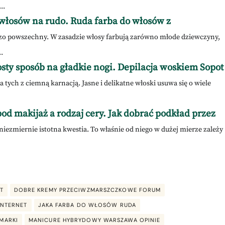
..
włosów na rudo. Ruda farba do włosów z
zo powszechny. W zasadzie włosy farbują zarówno młode dziewczyny,
.
ty sposób na gładkie nogi. Depilacja woskiem Sopot
 tych z ciemną karnacją. Jasne i delikatne włoski usuwa się o wiele
od makijaż a rodzaj cery. Jak dobrać podkład przez
iezmiernie istotna kwestia. To właśnie od niego w dużej mierze zależy
T
DOBRE KREMY PRZECIWZMARSZCZKOWE FORUM
INTERNET
JAKA FARBA DO WŁOSÓW RUDA
MARKI
MANICURE HYBRYDOWY WARSZAWA OPINIE