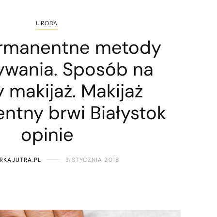
URODA
ermanentne metody
wania. Sposób na
y makijaż. Makijaż
ntny brwi Białystok
opinie
RKAJUTRA.PL
3 STYCZNIA 2018