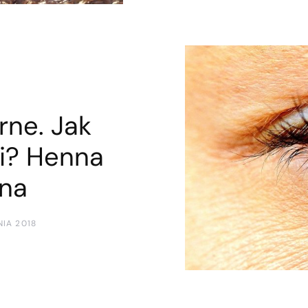
rne. Jak
i? Henna
ena
NIA 2018