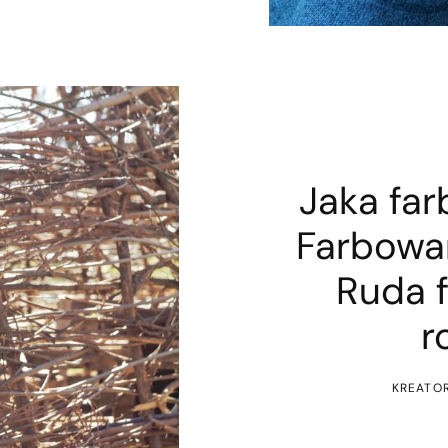
Jaka fa
Farbowa
Ruda 
r
KREATO