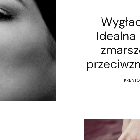
Wygład
Idealna
zmarsz
przeciwz
KREATO