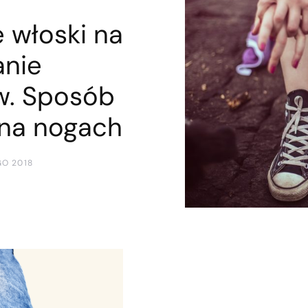
e włoski na
anie
w. Sposób
 na nogach
GO 2018