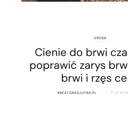
URODA
Cienie do brwi cza
poprawić zarys brw
brwi i rzęs c
KREATORKAJUTRA.PL
11 STYCZ