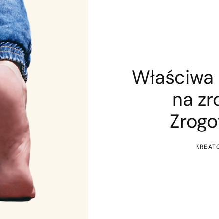
Właściwa p
na zr
Zrogo
KREAT