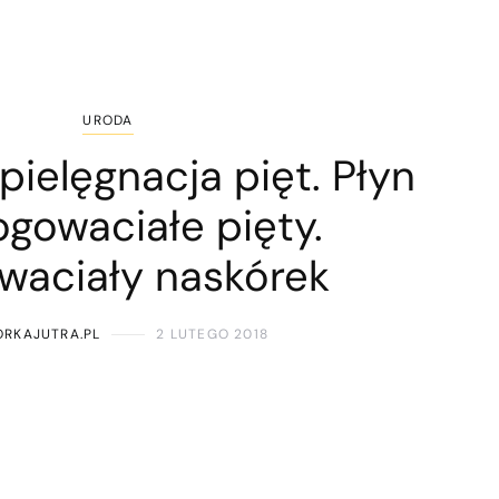
URODA
ielęgnacja pięt. Płyn
ogowaciałe pięty.
waciały naskórek
ORKAJUTRA.PL
2 LUTEGO 2018