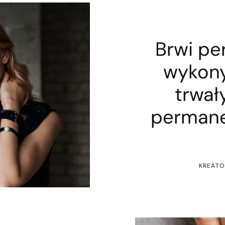
Brwi p
wykony
trwał
permane
KREATO