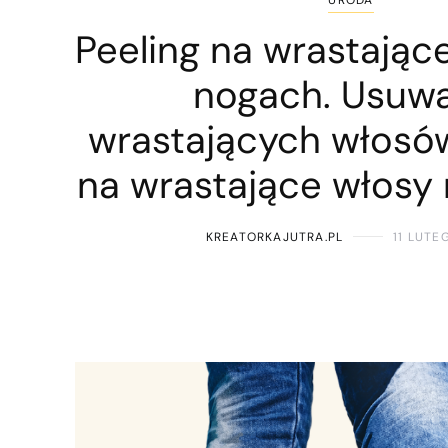
Peeling na wrastając
nogach. Usuw
wrastających włosó
na wrastające włosy
KREATORKAJUTRA.PL
11 LUTE