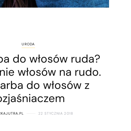
URODA
rba do włosów ruda?
nie włosów na rudo.
farba do włosów z
ozjaśniaczem
RKAJUTRA.PL
22 STYCZNIA 2018