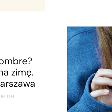
 ombre?
na zimę.
arszawa
NIA 2018