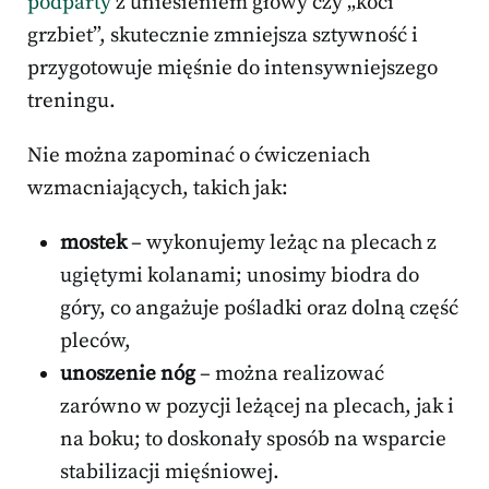
podparty
z uniesieniem głowy czy „koci
grzbiet”, skutecznie zmniejsza sztywność i
przygotowuje mięśnie do intensywniejszego
treningu.
Nie można zapominać o ćwiczeniach
wzmacniających, takich jak:
mostek
– wykonujemy leżąc na plecach z
ugiętymi kolanami; unosimy biodra do
góry, co angażuje pośladki oraz dolną część
pleców,
unoszenie nóg
– można realizować
zarówno w pozycji leżącej na plecach, jak i
na boku; to doskonały sposób na wsparcie
stabilizacji mięśniowej.