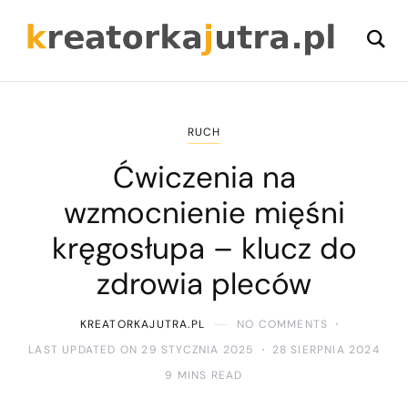
RUCH
Ćwiczenia na
wzmocnienie mięśni
kręgosłupa – klucz do
zdrowia pleców
KREATORKAJUTRA.PL
NO COMMENTS
LAST UPDATED ON 29 STYCZNIA 2025
28 SIERPNIA 2024
9 MINS READ