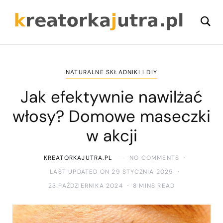
NATURALNE SKŁADNIKI I DIY
Jak efektywnie nawilżać
włosy? Domowe maseczki
w akcji
KREATORKAJUTRA.PL
NO COMMENTS
LAST UPDATED ON 29 STYCZNIA 2025
23 PAŹDZIERNIKA 2024
8 MINS READ