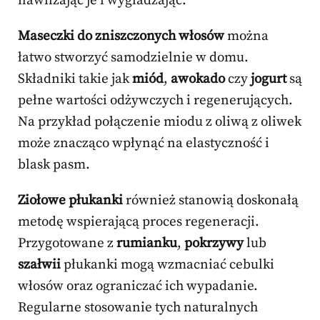
nawilżając je i wygładzając.
Maseczki do zniszczonych włosów
można
łatwo stworzyć samodzielnie w domu.
Składniki takie jak
miód
,
awokado
czy
jogurt
są
pełne wartości odżywczych i regenerujących.
Na przykład połączenie miodu z oliwą z oliwek
może znacząco wpłynąć na elastyczność i
blask pasm.
Ziołowe płukanki
również stanowią doskonałą
metodę wspierającą proces regeneracji.
Przygotowane z
rumianku
,
pokrzywy
lub
szałwii
płukanki mogą wzmacniać cebulki
włosów oraz ograniczać ich wypadanie.
Regularne stosowanie tych naturalnych