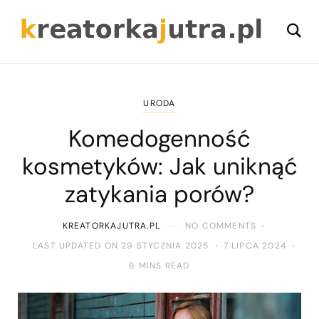
URODA
Komedogenność
kosmetyków: Jak uniknąć
zatykania porów?
KREATORKAJUTRA.PL
NO COMMENTS
LAST UPDATED ON 29 STYCZNIA 2025
7 LIPCA 2024
6 MINS READ