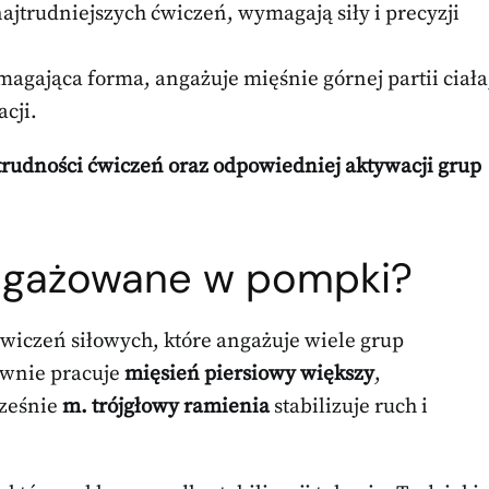
jtrudniejszych ćwiczeń, wymagają siły i precyzji
agająca forma, angażuje mięśnie górnej partii ciała
cji.
rudności ćwiczeń oraz odpowiedniej aktywacji grup
.
angażowane w pompki?
ćwiczeń siłowych, które angażuje wiele grup
ównie pracuje
mięsień piersiowy większy
,
cześnie
m. trójgłowy ramienia
stabilizuje ruch i