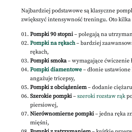
Najbardziej podstawowe są klasyczne pompk
zwiększyć intensywność treningu. Oto kilka
Pompki 90 stopni
– polegają na utrzymani
Pompki na rękach
– bardziej zaawansowa
rękach,
Pompki smoka
– wymagające ćwiczenie 
Pompki diamentowe
– dłonie ustawione 
angażuje tricepsy,
Pompki z obciążeniem
– dodanie ciężaru
Szerokie pompki
–
szeroki rozstaw rąk
po
piersiowej,
Nierównomierne pompki
– jedna ręka zn
mięśni,
Pompki z zatrzymaniem
– krótkie przerw