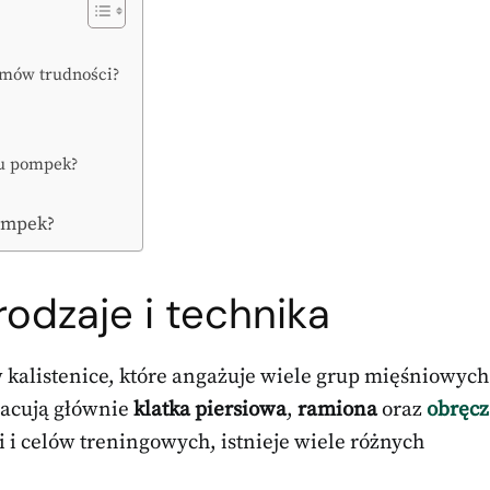
omów trudności?
iu pompek?
pompek?
odzaje i technika
 kalistenice, które angażuje wiele grup mięśniowych
racują głównie
klatka piersiowa
,
ramiona
oraz
obręcz
 i celów treningowych, istnieje wiele różnych