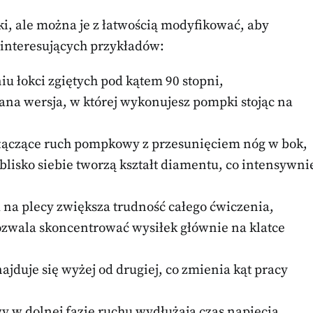
i, ale można je z łatwością modyfikować, aby
 interesujących przykładów:
u łokci zgiętych pod kątem 90 stopni,
na wersja, w której wykonujesz pompki stojąc na
łączące ruch pompkowy z przesunięciem nóg w bok,
blisko siebie tworzą kształt diamentu, co intensywni
 na plecy zwiększa trudność całego ćwiczenia,
zwala skoncentrować wysiłek głównie na klatce
ajduje się wyżej od drugiej, co zmienia kąt pracy
y w dolnej fazie ruchu wydłużają czas napięcia