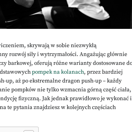
iczeniem, skrywają w sobie niezwykłą
ny rozwój siły i wytrzymałości. Angażując głównie
ęczy barkowej, oferują różne warianty dostosowane d
odstawowych
pompek na kolanach
, przez bardziej
sh-up, aż po ekstremalne dragon push-up – każdy
anie pompków nie tylko wzmacnia górną część ciała,
ondycję fizyczną. Jak jednak prawidłowo je wykonać i
a te pytania znajdziesz w kolejnych częściach