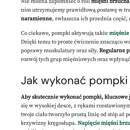
Nie można zapomnieć o roli
mięśni brzucha
nim utrzymujemy prawidłową postawę w tra
naramienne
, zwłaszcza ich przednia część
Co ciekawe, pompki aktywują także
mięśnie
Dzięki temu to proste ćwiczenie znacząco wz
poprawy muskulatury oraz siły.
Regularne 
rozwój tych grup mięśniowych oraz wpłynąć
Jak wykonać pompki
Aby skutecznie wykonać pompki, kluczowe je
się w wysokiej desce, z rękami rozstawionym
twoje ciało tworzyło prostą linię od stóp a
krzywizny kręgosłupa.
Napięcie mięśni brz