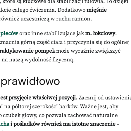
, które są kluczowe dla stabilizacji tułowia. To dzięki
kcie całego ćwiczenia. Dodatkowo
mięśnie
, również uczestniczą w ruchu ramion.
 pleców
oraz inne stabilizujące jak
m. łokciowy
.
macnia górną część ciała i przyczynia się do ogólnej
praktykowanie pompek
może wyraźnie zwiększyć
 na naszą wydolność fizyczną.
 prawidłowo
st przyjęcie właściwej pozycji.
Zacznij od ustawieni
i na półtorej szerokości barków. Ważne jest, aby
ż po czubek głowy, co pozwala zachować naturalne
ucha
i pośladków również ma istotne znaczenie
–