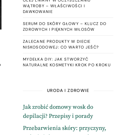
OLEJ LNIANY W OCZYSZCZANIU
WĄTROBY – WŁAŚCIWOŚCI I
DAWKOWANIE
SERUM DO SKÓRY GŁOWY – KLUCZ DO
ZDROWYCH I PIĘKNYCH WŁOSÓW
ZALECANE PRODUKTY W DIECIE
NISKOSODOWEJ: CO WARTO JEŚĆ?
MYDEŁKA DIY: JAK STWORZYĆ
o
NATURALNE KOSMETYKI KROK PO KROKU
URODA I ZDROWIE
Jak zrobić domowy wosk do
depilacji? Przepisy i porady
Przebarwienia skóry: przyczyny,