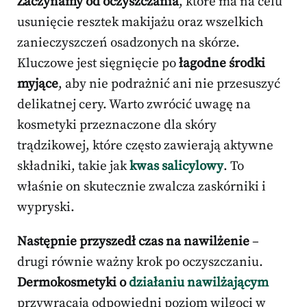
Zaczynamy od oczyszczania
, które ma na celu
usunięcie resztek makijażu oraz wszelkich
zanieczyszczeń osadzonych na skórze.
Kluczowe jest sięgnięcie po
łagodne środki
myjące
, aby nie podrażnić ani nie przesuszyć
delikatnej cery. Warto zwrócić uwagę na
kosmetyki przeznaczone dla skóry
trądzikowej, które często zawierają aktywne
składniki, takie jak
kwas salicylowy
. To
właśnie on skutecznie zwalcza zaskórniki i
wypryski.
Następnie przyszedł czas na nawilżenie
–
drugi równie ważny krok po oczyszczaniu.
Dermokosmetyki o
działaniu nawilżającym
przywracają odpowiedni poziom wilgoci w