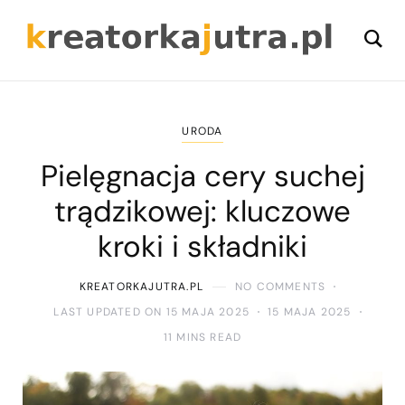
URODA
Pielęgnacja cery suchej
trądzikowej: kluczowe
kroki i składniki
KREATORKAJUTRA.PL
NO COMMENTS
LAST UPDATED ON 15 MAJA 2025
15 MAJA 2025
11 MINS READ