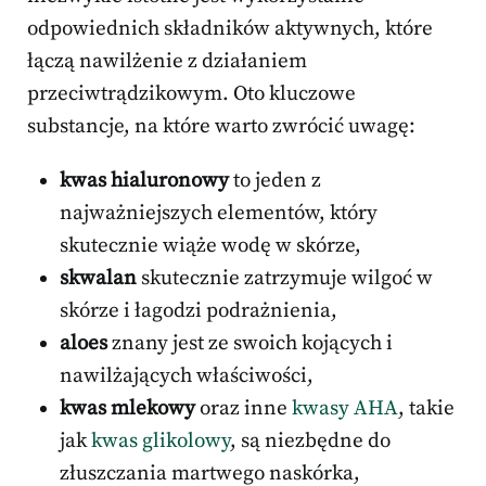
odpowiednich składników aktywnych, które
łączą nawilżenie z działaniem
przeciwtrądzikowym. Oto kluczowe
substancje, na które warto zwrócić uwagę:
kwas hialuronowy
to jeden z
najważniejszych elementów, który
skutecznie wiąże wodę w skórze,
skwalan
skutecznie zatrzymuje wilgoć w
skórze i łagodzi podrażnienia,
aloes
znany jest ze swoich kojących i
nawilżających właściwości,
kwas mlekowy
oraz inne
kwasy AHA
, takie
jak
kwas glikolowy
, są niezbędne do
złuszczania martwego naskórka,