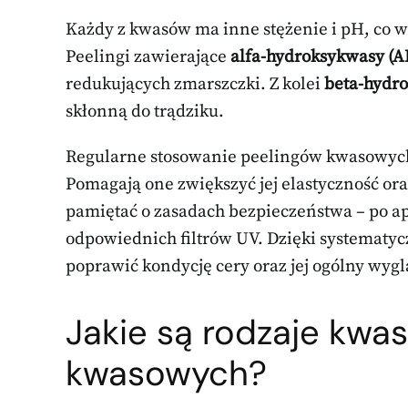
Każdy z kwasów ma inne stężenie i pH, co w
Peelingi zawierające
alfa-hydroksykwasy (
redukujących zmarszczki. Z kolei
beta-hydr
skłonną do trądziku.
Regularne stosowanie peelingów kwasowych p
Pomagają one zwiększyć jej elastyczność ora
pamiętać o zasadach bezpieczeństwa – po apl
odpowiednich filtrów UV. Dzięki systemat
poprawić kondycję cery oraz jej ogólny wygl
Jakie są rodzaje kwa
kwasowych?