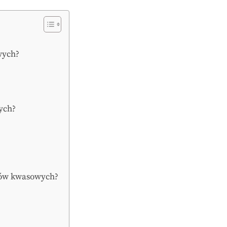
wych?
ych?
ngów kwasowych?