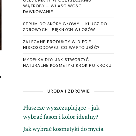
OLEJ LNIANY W OCZYSZCZANIU
WĄTROBY – WŁAŚCIWOŚCI I
DAWKOWANIE
SERUM DO SKÓRY GŁOWY – KLUCZ DO
ZDROWYCH I PIĘKNYCH WŁOSÓW
ZALECANE PRODUKTY W DIECIE
NISKOSODOWEJ: CO WARTO JEŚĆ?
MYDEŁKA DIY: JAK STWORZYĆ
NATURALNE KOSMETYKI KROK PO KROKU
o
URODA I ZDROWIE
Płaszcze wyszczuplające – jak
wybrać fason i kolor idealny?
Jak wybrać kosmetyki do mycia