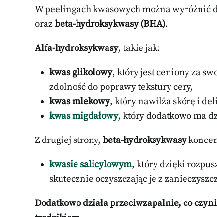
W peelingach kwasowych można wyróżnić 
oraz
beta-hydroksykwasy (BHA)
.
Alfa-hydroksykwasy
, takie jak:
kwas glikolowy
, który jest ceniony za s
zdolność do poprawy tekstury cery,
kwas mlekowy
, który nawilża skórę i de
kwas migdałowy
, który dodatkowo ma dz
Z drugiej strony,
beta-hydroksykwasy
koncent
kwasie salicylowym
, który dzięki rozpu
skutecznie oczyszczając je z zanieczyszc
Dodatkowo działa przeciwzapalnie, co czyn