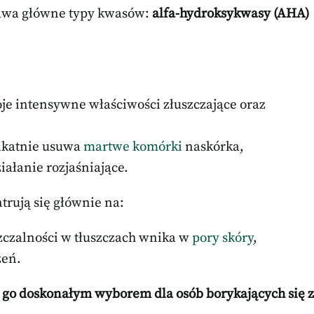
dwa główne typy kwasów:
alfa-hydroksykwasy (AHA)
woje intensywne właściwości złuszczające oraz
likatnie usuwa
martwe komórki
naskórka,
iałanie rozjaśniające.
rują się głównie na:
szczalności w tłuszczach wnika w
pory skóry
,
zeń.
i go doskonałym wyborem dla osób borykających się z