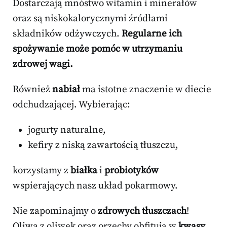
Dostarczają mnóstwo witamin i minerałów
oraz są niskokalorycznymi źródłami
składników odżywczych.
Regularne ich
spożywanie może pomóc w utrzymaniu
zdrowej wagi.
Również
nabiał
ma istotne znaczenie w diecie
odchudzającej. Wybierając:
jogurty naturalne,
kefiry z niską zawartością tłuszczu,
korzystamy z
białka
i
probiotyków
wspierających nasz układ pokarmowy.
Nie zapominajmy o
zdrowych tłuszczach
!
Oliwa z oliwek oraz orzechy obfitują w
kwasy