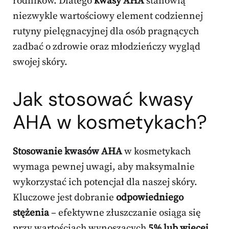
rodników. Dlatego
kwasy AHA
stanowią
niezwykle wartościowy element codziennej
rutyny pielęgnacyjnej dla osób pragnących
zadbać o zdrowie oraz młodzieńczy wygląd
swojej skóry.
Jak stosować kwasy
AHA w kosmetykach?
Stosowanie kwasów AHA
w kosmetykach
wymaga pewnej uwagi, aby maksymalnie
wykorzystać ich potencjał dla naszej skóry.
Kluczowe jest dobranie
odpowiedniego
stężenia
– efektywne złuszczanie osiąga się
przy wartościach wynoszących
5% lub więcej
.