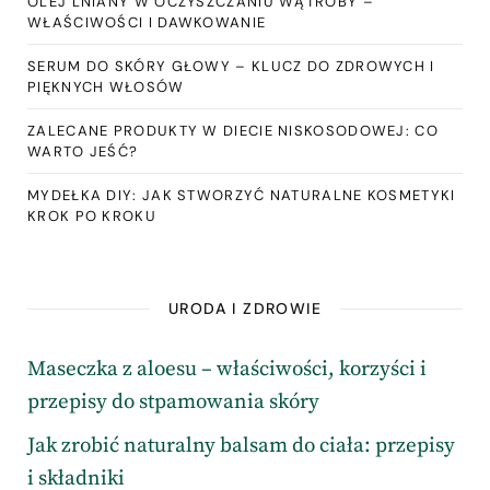
OLEJ LNIANY W OCZYSZCZANIU WĄTROBY –
WŁAŚCIWOŚCI I DAWKOWANIE
SERUM DO SKÓRY GŁOWY – KLUCZ DO ZDROWYCH I
PIĘKNYCH WŁOSÓW
ZALECANE PRODUKTY W DIECIE NISKOSODOWEJ: CO
WARTO JEŚĆ?
MYDEŁKA DIY: JAK STWORZYĆ NATURALNE KOSMETYKI
KROK PO KROKU
URODA I ZDROWIE
Maseczka z aloesu – właściwości, korzyści i
przepisy do stpamowania skóry
Jak zrobić naturalny balsam do ciała: przepisy
i składniki