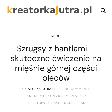
RUCH
Szrugsy z hantlami –
skuteczne ćwiczenie na
mięśnie górnej części
pleców
KREATORKAJUTRA.PL
NO COMMENTS
LAST UPDATED ON 29 STYCZNIA 2025
29 LISTOPADA 2024
6 MINS READ