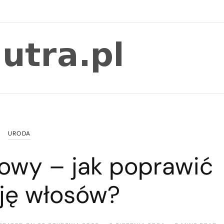
URODA
łowy – jak poprawić
ję włosów?