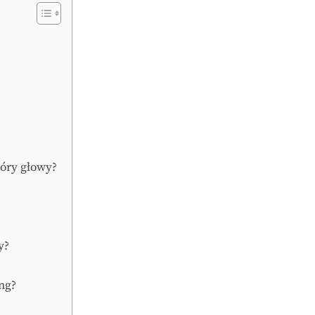
kóry głowy?
y?
ng?