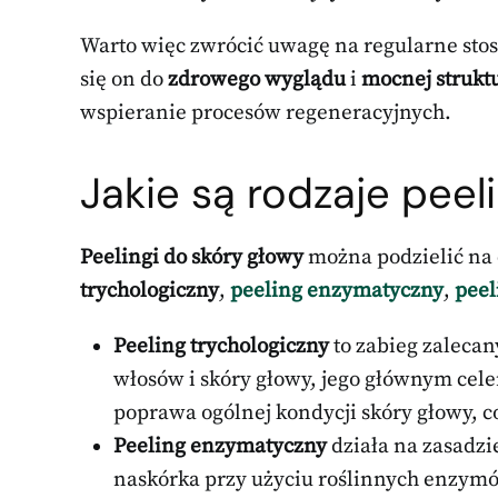
Warto więc zwrócić uwagę na regularne sto
się on do
zdrowego wyglądu
i
mocnej strukt
wspieranie procesów regeneracyjnych.
Jakie są
rodzaje peel
Peelingi do skóry głowy
można podzielić na 
trychologiczny
,
peeling enzymatyczny
,
peel
Peeling trychologiczny
to zabieg zalecan
włosów i skóry głowy, jego głównym cel
poprawa ogólnej kondycji skóry głowy, 
Peeling enzymatyczny
działa na zasadzi
naskórka przy użyciu roślinnych enzymów,