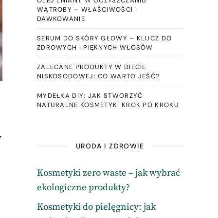
OLEJ LNIANY W OCZYSZCZANIU
WĄTROBY – WŁAŚCIWOŚCI I
DAWKOWANIE
SERUM DO SKÓRY GŁOWY – KLUCZ DO
ZDROWYCH I PIĘKNYCH WŁOSÓW
ZALECANE PRODUKTY W DIECIE
NISKOSODOWEJ: CO WARTO JEŚĆ?
MYDEŁKA DIY: JAK STWORZYĆ
NATURALNE KOSMETYKI KROK PO KROKU
y
URODA I ZDROWIE
Kosmetyki zero waste – jak wybrać
ekologiczne produkty?
Kosmetyki do pielęgnicy: jak