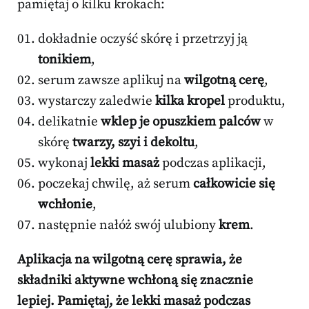
pamiętaj o kilku krokach:
dokładnie oczyść skórę i przetrzyj ją
tonikiem
,
serum zawsze aplikuj na
wilgotną cerę
,
wystarczy zaledwie
kilka kropel
produktu,
delikatnie
wklep je opuszkiem palców
w
skórę
twarzy, szyi i dekoltu
,
wykonaj
lekki masaż
podczas aplikacji,
poczekaj chwilę, aż serum
całkowicie się
wchłonie
,
następnie nałóż swój ulubiony
krem
.
Aplikacja na
wilgotną cerę
sprawia, że
składniki aktywne
wchłoną się znacznie
lepiej. Pamiętaj, że
lekki masaż
podczas