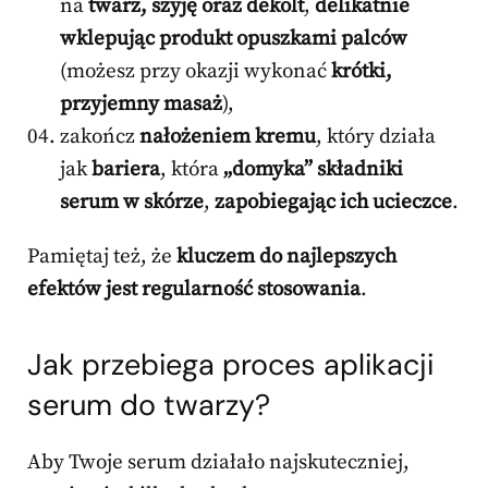
na
twarz, szyję oraz dekolt
,
delikatnie
wklepując produkt opuszkami palców
(możesz przy okazji wykonać
krótki,
przyjemny masaż
),
zakończ
nałożeniem kremu
, który działa
jak
bariera
, która
„domyka” składniki
serum w skórze
,
zapobiegając ich ucieczce
.
Pamiętaj też, że
kluczem do najlepszych
efektów jest regularność stosowania
.
Jak przebiega proces aplikacji
serum do twarzy?
Aby Twoje serum działało najskuteczniej,