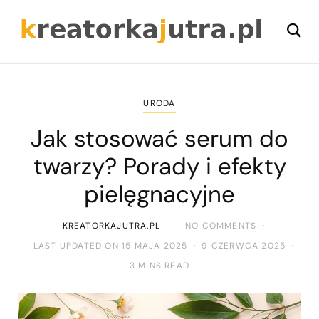
URODA
Jak stosować serum do
twarzy? Porady i efekty
pielęgnacyjne
KREATORKAJUTRA.PL
NO COMMENTS
LAST UPDATED ON 15 MAJA 2025
9 CZERWCA 2025
3 MINS READ