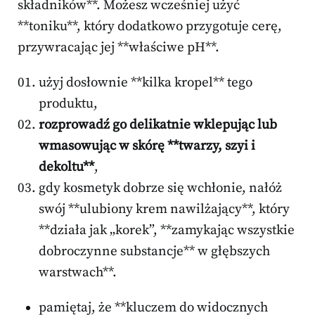
składników**. Możesz wcześniej użyć
**toniku**, który dodatkowo przygotuje cerę,
przywracając jej **właściwe pH**.
użyj dosłownie **kilka kropel** tego
produktu,
rozprowadź go delikatnie wklepując lub
wmasowując w skórę **twarzy, szyi i
dekoltu**
,
gdy kosmetyk dobrze się wchłonie, nałóż
swój **ulubiony krem nawilżający**, który
**działa jak „korek”, **zamykając wszystkie
dobroczynne substancje** w głębszych
warstwach**.
pamiętaj, że **kluczem do widocznych