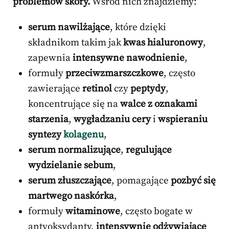
problemów skóry.
Wśród nich znajdziemy:
serum nawilżające
, które dzięki
składnikom takim jak
kwas hialuronowy
,
zapewnia
intensywne nawodnienie
,
formuły
przeciwzmarszczkowe
, często
zawierające
retinol
czy
peptydy
,
koncentrujące się na
walce z oznakami
starzenia
,
wygładzaniu cery
i
wspieraniu
syntezy
kolagenu
,
serum normalizujące
,
regulujące
wydzielanie sebum
,
serum złuszczające
, pomagające
pozbyć się
martwego naskórka
,
formuły
witaminowe
, często bogate w
antyoksydanty,
intensywnie odżywiające