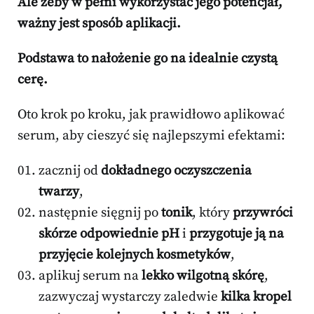
Ale żeby w pełni wykorzystać jego potencjał,
ważny jest sposób aplikacji.
Podstawa to nałożenie go na idealnie czystą
cerę.
Oto krok po kroku, jak prawidłowo aplikować
serum, aby cieszyć się najlepszymi efektami:
zacznij od
dokładnego oczyszczenia
twarzy
,
następnie sięgnij po
tonik
, który
przywróci
skórze odpowiednie pH
i
przygotuje ją na
przyjęcie kolejnych kosmetyków
,
aplikuj serum na
lekko wilgotną skórę
,
zazwyczaj wystarczy zaledwie
kilka kropel