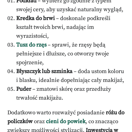
Podkład
– wybierz go zgodnie z typem
swojej cery, aby uzyskać naturalny wygląd,
Kredka do brwi
– doskonale podkreśli
kształt twoich brwi, nadając im
wyrazistości,
Tusz do rzęs
– sprawi, że rzęsy będą
pełniejsze i dłuższe, co otworzy twoje
spojrzenie,
Błyszczyk lub szminka
– doda ustom koloru
i blasku, idealnie dopełniając cały makijaż,
Puder
– zmatowi skórę oraz przedłuży
trwałość makijażu.
Dodatkowo warto rozważyć posiadanie
różu do
policzków
oraz
cieni do powiek
, co znacząco
zwiększy możliwości stylizacji.
Inwestycja w