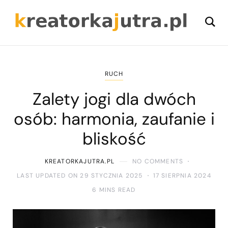
RUCH
Zalety jogi dla dwóch
osób: harmonia, zaufanie i
bliskość
KREATORKAJUTRA.PL
NO COMMENTS
LAST UPDATED ON 29 STYCZNIA 2025
17 SIERPNIA 2024
6 MINS READ