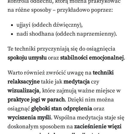
kontrola oddechu, którą można praktykować
na różne sposoby – przykładowo poprzez:
ujjayi (oddech dźwięczny),
nadi shodhana (oddech naprzemienny).
Te techniki przyczyniają się do osiągnięcia
spokoju umysłu
oraz
stabilności emocjonalnej
.
Warto również zwrócić uwagę na
techniki
relaksacyjne
takie jak
medytacja
czy
wizualizacja
, które zajmują ważne miejsce w
praktyce jogi w parach
. Dzięki nim można
osiągnąć
głęboki stan odprężenia
oraz
wyciszenia myśli
. Wspólna medytacja staje się
doskonałym sposobem na
zacieśnienie więzi