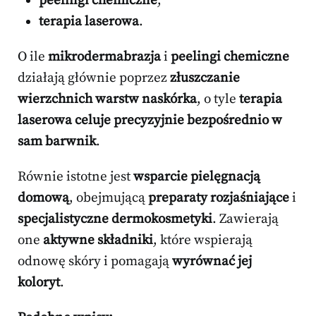
peelingi chemiczne
,
terapia laserowa
.
O ile
mikrodermabrazja
i
peelingi chemiczne
działają głównie poprzez
złuszczanie
wierzchnich warstw naskórka
, o tyle
terapia
laserowa celuje precyzyjnie bezpośrednio w
sam barwnik
.
Równie istotne jest
wsparcie pielęgnacją
domową
, obejmującą
preparaty rozjaśniające
i
specjalistyczne dermokosmetyki
. Zawierają
one
aktywne składniki
, które wspierają
odnowę skóry i pomagają
wyrównać jej
koloryt
.