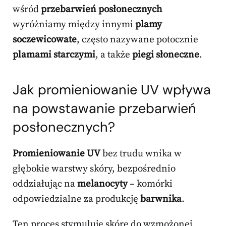
wśród
przebarwień posłonecznych
wyróżniamy między innymi
plamy
soczewicowate
, często nazywane potocznie
plamami starczymi
, a także
piegi słoneczne
.
Jak promieniowanie UV wpływa
na powstawanie przebarwień
posłonecznych?
Promieniowanie UV
bez trudu wnika w
głębokie warstwy skóry, bezpośrednio
oddziałując na
melanocyty
– komórki
odpowiedzialne za produkcję
barwnika
.
Ten proces stymuluje skórę do wzmożonej