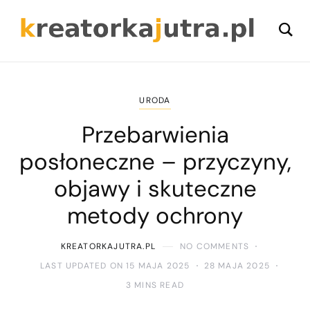
URODA
Przebarwienia
posłoneczne – przyczyny,
objawy i skuteczne
metody ochrony
KREATORKAJUTRA.PL
NO COMMENTS
LAST UPDATED ON 15 MAJA 2025
28 MAJA 2025
3 MINS READ