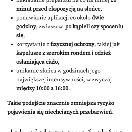
nakładanie preparatu na co najmniej
20
minut przed ekspozycją na słońce
,
ponawianie aplikacji co około
dwie
godziny
, zwłaszcza
po kąpieli czy spoceniu
się
,
korzystanie z
fizycznej ochrony
, takiej jak
kapelusze z szerokim rondem i odzież
osłaniająca ciało
,
unikanie słońca w godzinach jego
największej intensywności, zazwyczaj
między 10:00 a 16:00
.
Takie podejście znacznie zmniejsza ryzyko
pojawienia się niechcianych przebarwień.