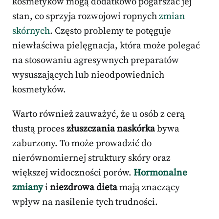
kosmetyków mogą dodatkowo pogarszać jej
stan, co sprzyja rozwojowi ropnych
zmian
skórnych
. Często problemy te potęguje
niewłaściwa pielęgnacja, która może polegać
na stosowaniu agresywnych preparatów
wysuszających lub nieodpowiednich
kosmetyków.
Warto również zauważyć, że u osób z cerą
tłustą proces
złuszczania naskórka
bywa
zaburzony. To może prowadzić do
nierównomiernej struktury skóry oraz
większej widoczności porów.
Hormonalne
zmiany
i
niezdrowa dieta
mają znaczący
wpływ na nasilenie tych trudności.