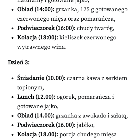
naturalny i gotowane jajko,
Obiad (14:00):
grzanka, 125 g gotowanego
czerwonego mięsa oraz pomarańcza,
Podwieczorek (16:00):
chudy twaróg,
Kolacja (18:00):
kieliszek czerwonego
wytrawnego wina.
Dzień 3:
Śniadanie (10.00):
czarna kawa z serkiem
topionym,
Lunch (12.00):
ogórek, pomarańcza i
gotowane jajko,
Obiad (14.00):
grzanka z awokado i sałatą,
Podwieczorek (16.00):
jabłko,
Kolacja (18.00):
porcja chudego mięsa