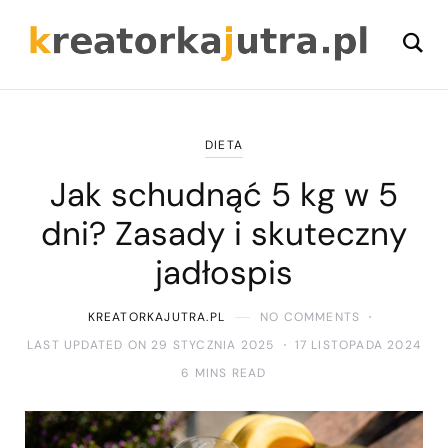
DIETA
Jak schudnąć 5 kg w 5
dni? Zasady i skuteczny
jadłospis
KREATORKAJUTRA.PL
NO COMMENTS
LAST UPDATED ON 29 STYCZNIA 2025
17 LISTOPADA 2024
6 MINS READ