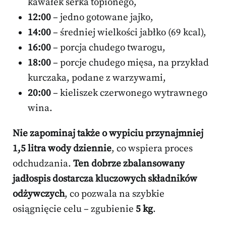
kawałek serka topionego,
12:00
– jedno gotowane jajko,
14:00
– średniej wielkości jabłko (69 kcal),
16:00
– porcja chudego twarogu,
18:00
– porcje chudego mięsa, na przykład
kurczaka, podane z warzywami,
20:00
– kieliszek czerwonego wytrawnego
wina.
Nie zapominaj także o wypiciu przynajmniej
1,5 litra wody dziennie
, co wspiera proces
odchudzania.
Ten dobrze zbalansowany
jadłospis dostarcza kluczowych składników
odżywczych
, co pozwala na szybkie
osiągnięcie celu – zgubienie
5 kg
.