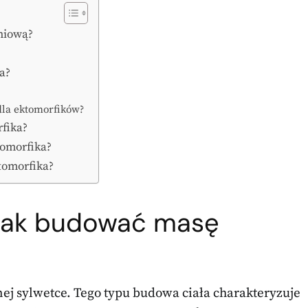
niową?
ka?
dla ektomorfików?
rfika?
tomorfika?
tomorfika?
i jak budować masę
ej sylwetce. Tego typu budowa ciała charakteryzuje