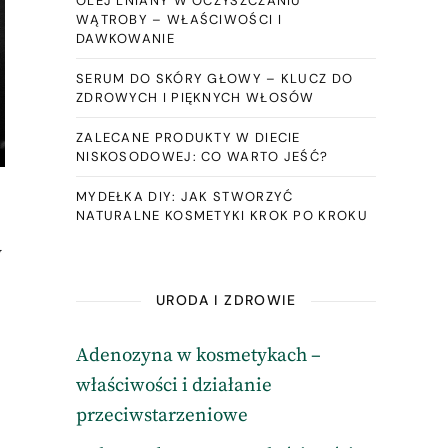
OLEJ LNIANY W OCZYSZCZANIU
WĄTROBY – WŁAŚCIWOŚCI I
DAWKOWANIE
SERUM DO SKÓRY GŁOWY – KLUCZ DO
ZDROWYCH I PIĘKNYCH WŁOSÓW
ZALECANE PRODUKTY W DIECIE
NISKOSODOWEJ: CO WARTO JEŚĆ?
MYDEŁKA DIY: JAK STWORZYĆ
NATURALNE KOSMETYKI KROK PO KROKU
y
URODA I ZDROWIE
Adenozyna w kosmetykach –
właściwości i działanie
przeciwstarzeniowe