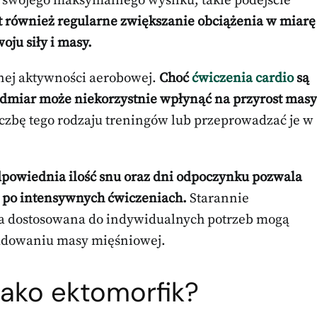
swojego maksymalnego wysiłku; takie podejście
t również regularne zwiększanie obciążenia w miarę
oju siły i masy.
nej aktywności aerobowej.
Choć
ćwiczenia cardio
są
 nadmiar może niekorzystnie wpłynąć na przyrost masy
iczbę tego rodzaju treningów lub przeprowadzać je w
powiednia ilość snu oraz dni odpoczynku pozwala
po intensywnych ćwiczeniach.
Starannie
a dostosowana do indywidualnych potrzeb mogą
udowaniu masy mięśniowej.
jako ektomorfik?