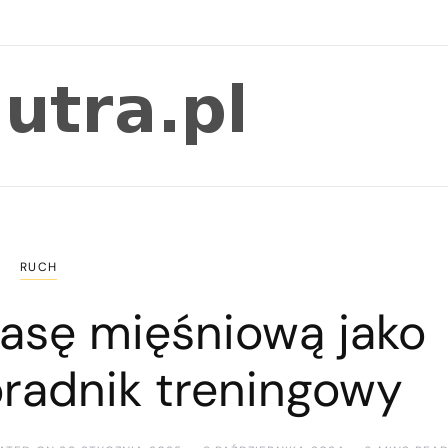
RUCH
asę mięśniową jako
oradnik treningowy