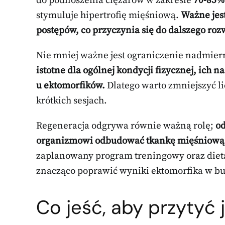
do podnoszenia ciężarów w zakresie
70-85%
stymuluje hipertrofię mięśniową.
Ważne jes
postępów, co przyczynia się do dalszego rozw
Nie mniej ważne jest ograniczenie nadmier
istotne dla ogólnej kondycji fizycznej, ich
u ektomorfików.
Dlatego warto zmniejszyć l
krótkich sesjach.
Regeneracja odgrywa równie ważną rolę;
od
organizmowi odbudować tkankę mięśniową 
zaplanowany program treningowy oraz diet
znacząco poprawić wyniki ektomorfika w b
Co jeść, aby przytyć 