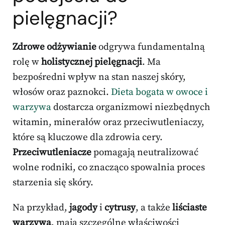
pielęgnacji?
Zdrowe odżywianie
odgrywa fundamentalną
rolę w
holistycznej pielęgnacji
. Ma
bezpośredni wpływ na stan naszej skóry,
włosów oraz paznokci.
Dieta bogata w owoce i
warzywa
dostarcza organizmowi niezbędnych
witamin, minerałów oraz przeciwutleniaczy,
które są kluczowe dla zdrowia cery.
Przeciwutleniacze
pomagają neutralizować
wolne rodniki, co znacząco spowalnia proces
starzenia się skóry.
Na przykład,
jagody
i
cytrusy
, a także
liściaste
warzywa
, mają szczególne właściwości