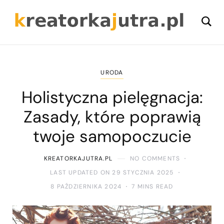
URODA
Holistyczna pielęgnacja:
Zasady, które poprawią
twoje samopoczucie
KREATORKAJUTRA.PL
NO COMMENTS
LAST UPDATED ON 29 STYCZNIA 2025
8 PAŹDZIERNIKA 2024
7 MINS READ