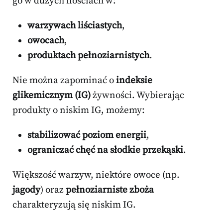
go w dużych ilościach w:
warzywach liściastych
,
owocach
,
produktach pełnoziarnistych
.
Nie można zapominać o
indeksie
glikemicznym (IG)
żywności. Wybierając
produkty o niskim IG, możemy:
stabilizować poziom energii
,
ograniczać chęć na słodkie przekąski
.
Większość warzyw, niektóre owoce (np.
jagody
) oraz
pełnoziarniste zboża
charakteryzują się niskim IG.