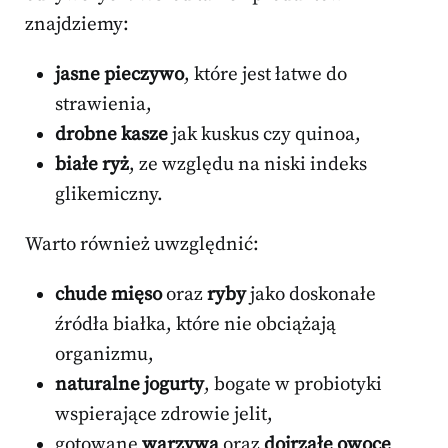
znajdziemy:
jasne pieczywo
, które jest łatwe do
strawienia,
drobne kasze
jak kuskus czy quinoa,
białe ryż
, ze względu na niski indeks
glikemiczny.
Warto również uwzględnić:
chude mięso
oraz
ryby
jako doskonałe
źródła białka, które nie obciążają
organizmu,
naturalne jogurty
, bogate w probiotyki
wspierające zdrowie jelit,
gotowane
warzywa
oraz
dojrzałe owoce