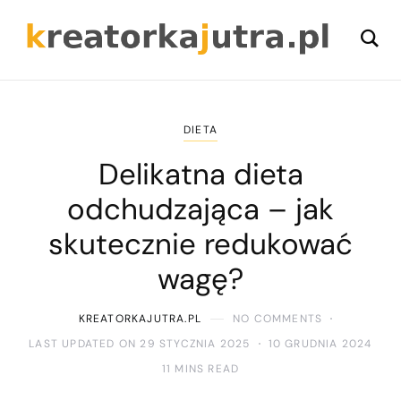
DIETA
Delikatna dieta
odchudzająca – jak
skutecznie redukować
wagę?
KREATORKAJUTRA.PL
NO COMMENTS
LAST UPDATED ON 29 STYCZNIA 2025
10 GRUDNIA 2024
11 MINS READ