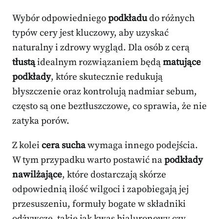
Wybór odpowiedniego
podkładu
do różnych
typów cery jest kluczowy, aby uzyskać
naturalny i zdrowy wygląd. Dla osób z cerą
tłustą
idealnym rozwiązaniem będą
matujące
podkłady
, które skutecznie redukują
błyszczenie oraz kontrolują nadmiar sebum,
często są one beztłuszczowe, co sprawia, że nie
zatyka porów.
Z kolei
cera sucha
wymaga innego podejścia.
W tym przypadku warto postawić na
podkłady
nawilżające
, które dostarczają skórze
odpowiednią ilość wilgoci i zapobiegają jej
przesuszeniu, formuły bogate w składniki
odżywcze, takie jak kwas hialuronowy czy