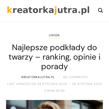
URODA
Najlepsze podkłady do
twarzy – ranking, opinie i
porady
KREATORKAJUTRA.PL
NO COMMENTS
LAST UPDATED ON 29 STYCZNIA 2025
26 STYCZNIA 2025
5 MINS READ