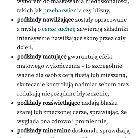
wyborem do maskowania niedoskonałości,
takich jak
przebarwienia
czy blizny,
podkłady nawilżające
zostały opracowane
z myślą o
cerze suchej
; zawierają składniki
intensywnie nawilżające skórę przez cały
dzień,
podkłady matujące
gwarantują efekt
matowego wykończenia – to szczególnie
ważne dla osób z cerą tłustą lub mieszaną,
skutecznie kontrolują nadmiar sebum oraz
redukują niepożądane błyszczenie,
podkłady rozświetlające
nadają blasku
szarej lub zmęczonej cerze, sprawiając, że
wygląda ona zdrowo i promiennie,
podkłady mineralne
doskonale sprawdzają