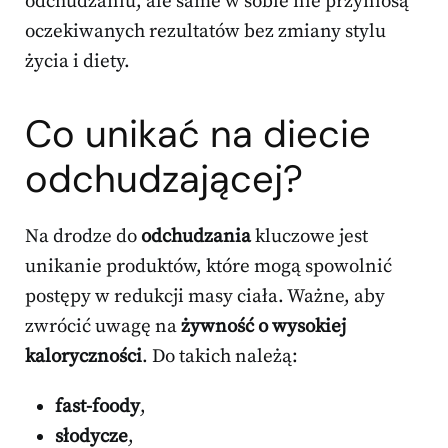
odchudzaniu, ale same w sobie nie przyniosą
oczekiwanych rezultatów bez zmiany stylu
życia i diety.
Co unikać na diecie
odchudzającej?
Na drodze do
odchudzania
kluczowe jest
unikanie produktów, które mogą spowolnić
postępy w redukcji masy ciała. Ważne, aby
zwrócić uwagę na
żywność o wysokiej
kaloryczności
. Do takich należą:
fast-foody
,
słodycze
,