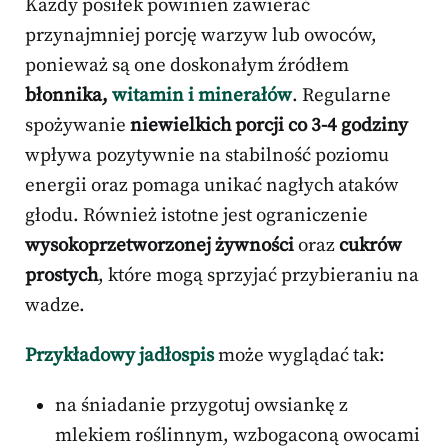
Każdy posiłek powinien zawierać
przynajmniej porcję warzyw lub owoców,
ponieważ są one doskonałym źródłem
błonnika,
witamin i minerałów
. Regularne
spożywanie
niewielkich porcji co 3-4 godziny
wpływa pozytywnie na stabilność poziomu
energii oraz pomaga unikać nagłych ataków
głodu. Również istotne jest ograniczenie
wysokoprzetworzonej żywności
oraz
cukrów
prostych
, które mogą sprzyjać przybieraniu na
wadze.
Przykładowy jadłospis
może wyglądać tak:
na śniadanie przygotuj owsiankę z
mlekiem roślinnym, wzbogaconą owocami