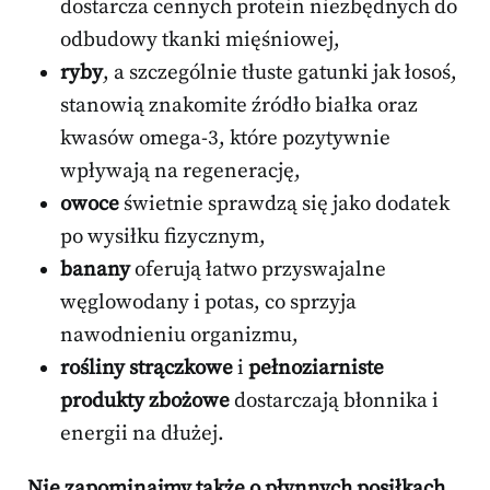
dostarcza cennych protein niezbędnych do
odbudowy tkanki mięśniowej,
ryby
, a szczególnie tłuste gatunki jak łosoś,
stanowią znakomite źródło białka oraz
kwasów omega-3, które pozytywnie
wpływają na regenerację,
owoce
świetnie sprawdzą się jako dodatek
po wysiłku fizycznym,
banany
oferują łatwo przyswajalne
węglowodany i potas, co sprzyja
nawodnieniu organizmu,
rośliny strączkowe
i
pełnoziarniste
produkty zbożowe
dostarczają błonnika i
energii na dłużej.
Nie zapominajmy także o płynnych posiłkach