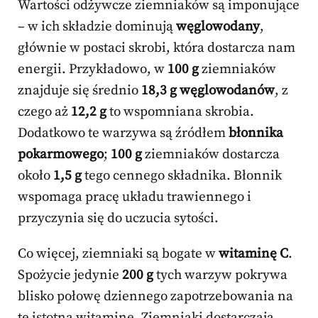
Wartości odżywcze ziemniaków są imponujące
– w ich składzie dominują
węglowodany
,
głównie w postaci skrobi, która dostarcza nam
energii. Przykładowo, w
100 g
ziemniaków
znajduje się średnio
18,3 g węglowodanów
, z
czego aż
12,2 g
to wspomniana skrobia.
Dodatkowo te warzywa są źródłem
błonnika
pokarmowego
;
100 g
ziemniaków dostarcza
około
1,5 g
tego cennego składnika. Błonnik
wspomaga pracę układu trawiennego i
przyczynia się do uczucia sytości.
Co więcej, ziemniaki są bogate w
witaminę C
.
Spożycie jedynie
200 g
tych warzyw pokrywa
blisko połowę dziennego zapotrzebowania na
tę istotną witaminę. Ziemniaki dostarczają