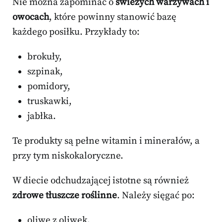
Nie można zapominać o
świeżych warzywach i
owocach
, które powinny stanowić bazę
każdego posiłku. Przykłady to:
brokuły,
szpinak,
pomidory,
truskawki,
jabłka.
Te produkty są pełne witamin i minerałów, a
przy tym niskokaloryczne.
W diecie odchudzającej istotne są również
zdrowe tłuszcze roślinne
. Należy sięgać po:
oliwę z oliwek,