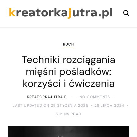
RUCH
Techniki rozciągania
mięśni pośladków:
korzyści i ćwiczenia
KREATORKAJUTRA.PL
NO COMMENTS
LAST UPDATED ON 29 STYCZNIA 2025
28 LIPCA 2024
5 MINS READ