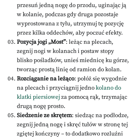
przesuń jedną nogę do przodu, uginając ją
w kolanie, podczas gdy druga pozostaje
wyprostowana z tyłu, utrzymuj tę pozycję
przez kilka oddechów, aby poczuć efekty.
Pozycja jogi „Most”
: leżąc na plecach,
zegnij nogi w kolanach i postaw stopy
blisko pośladków, unieś miednicę ku górze,
tworząc prostą linię od ramion do kolan.
Rozciąganie na leżąco
: połóż się wygodnie
na plecach i przyciągnij jedno
kolano do
klatki piersiowej
za pomocą rąk, trzymając
drugą nogę prosto.
Siedzenie ze skrętem
: siedząc na podłodze,
zegnij jedną nogę i skręć tułów w stronę tej
zgiętej kończyny – to dodatkowo rozluźni