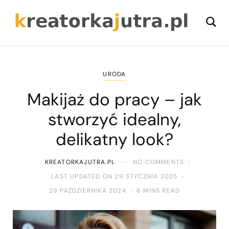
URODA
Makijaż do pracy – jak
stworzyć idealny,
delikatny look?
KREATORKAJUTRA.PL
NO COMMENTS
LAST UPDATED ON 29 STYCZNIA 2025
29 PAŹDZIERNIKA 2024
6 MINS READ