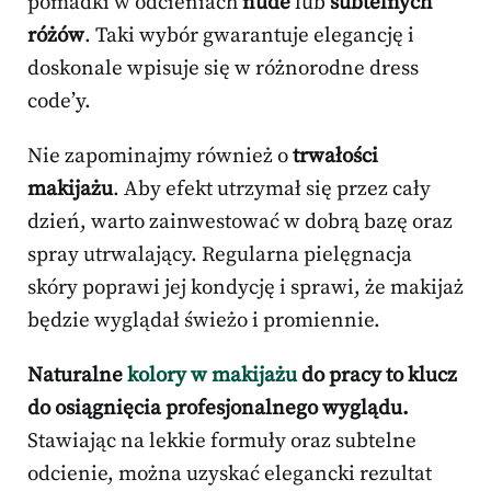
pomadki w odcieniach
nude
lub
subtelnych
różów
. Taki wybór gwarantuje elegancję i
doskonale wpisuje się w różnorodne dress
code’y.
Nie zapominajmy również o
trwałości
makijażu
. Aby efekt utrzymał się przez cały
dzień, warto zainwestować w dobrą bazę oraz
spray utrwalający. Regularna pielęgnacja
skóry poprawi jej kondycję i sprawi, że makijaż
będzie wyglądał świeżo i promiennie.
Naturalne
kolory w makijażu
do pracy to klucz
do osiągnięcia profesjonalnego wyglądu.
Stawiając na lekkie formuły oraz subtelne
odcienie, można uzyskać elegancki rezultat