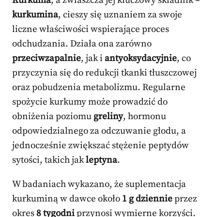
Kurkuma
, a zwłaszcza jej kluczowy składnik –
kurkumina
, cieszy się uznaniem za swoje
liczne właściwości wspierające proces
odchudzania. Działa ona zarówno
przeciwzapalnie
, jak i
antyoksydacyjnie
, co
przyczynia się do redukcji tkanki tłuszczowej
oraz pobudzenia metabolizmu. Regularne
spożycie kurkumy może prowadzić do
obniżenia poziomu
greliny
, hormonu
odpowiedzialnego za odczuwanie głodu, a
jednocześnie zwiększać stężenie peptydów
sytości, takich jak
leptyna
.
W badaniach wykazano, że suplementacja
kurkuminą w dawce około
1 g dziennie
przez
okres
8 tygodni
przynosi wymierne korzyści.