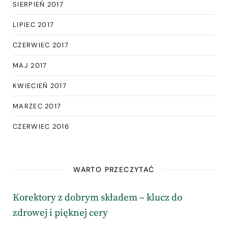
SIERPIEŃ 2017
LIPIEC 2017
CZERWIEC 2017
MAJ 2017
KWIECIEŃ 2017
MARZEC 2017
CZERWIEC 2016
WARTO PRZECZYTAĆ
Korektory z dobrym składem – klucz do
zdrowej i pięknej cery