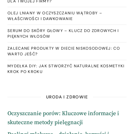
DLA TWOJEJ FIRMY?
OLEJ LNIANY W OCZYSZCZANIU WĄTROBY –
WŁAŚCIWOŚCI I DAWKOWANIE
SERUM DO SKÓRY GŁOWY – KLUCZ DO ZDROWYCH I
PIĘKNYCH WŁOSÓW
ZALECANE PRODUKTY W DIECIE NISKOSODOWEJ: CO
WARTO JEŚĆ?
MYDEŁKA DIY: JAK STWORZYĆ NATURALNE KOSMETYKI
KROK PO KROKU
URODA I ZDROWIE
Oczyszczanie porów: Kluczowe informacje i
skuteczne metody pielęgnacji