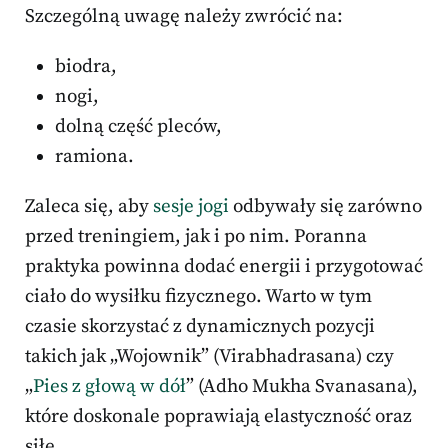
Szczególną uwagę należy zwrócić na:
biodra,
nogi,
dolną część pleców,
ramiona.
Zaleca się, aby
sesje jogi
odbywały się zarówno
przed treningiem, jak i po nim. Poranna
praktyka powinna dodać energii i przygotować
ciało do wysiłku fizycznego. Warto w tym
czasie skorzystać z dynamicznych pozycji
takich jak „Wojownik” (Virabhadrasana) czy
„
Pies z głową w dół
” (Adho Mukha Svanasana),
które doskonale poprawiają elastyczność oraz
siłę.