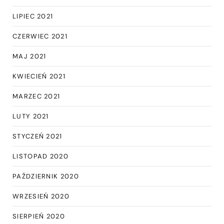
LIPIEC 2021
CZERWIEC 2021
MAJ 2021
KWIECIEŃ 2021
MARZEC 2021
LUTY 2021
STYCZEŃ 2021
LISTOPAD 2020
PAŹDZIERNIK 2020
WRZESIEŃ 2020
SIERPIEŃ 2020