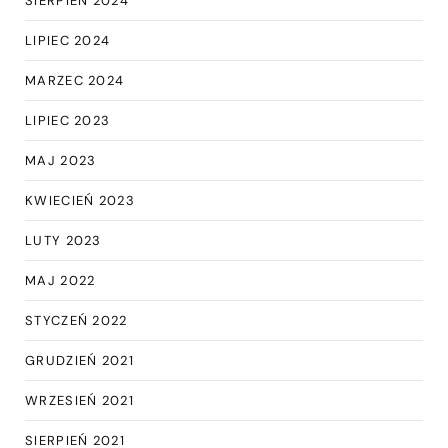
SIERPIEŃ 2024
LIPIEC 2024
MARZEC 2024
LIPIEC 2023
MAJ 2023
KWIECIEŃ 2023
LUTY 2023
MAJ 2022
STYCZEŃ 2022
GRUDZIEŃ 2021
WRZESIEŃ 2021
SIERPIEŃ 2021