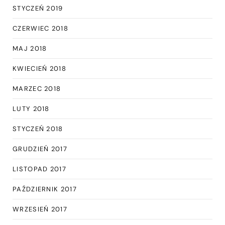
STYCZEŃ 2019
CZERWIEC 2018
MAJ 2018
KWIECIEŃ 2018
MARZEC 2018
LUTY 2018
STYCZEŃ 2018
GRUDZIEŃ 2017
LISTOPAD 2017
PAŹDZIERNIK 2017
WRZESIEŃ 2017