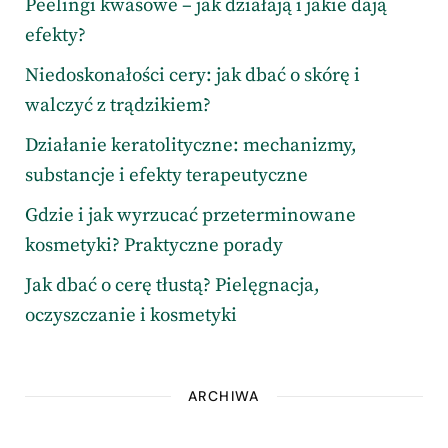
Peelingi kwasowe – jak działają i jakie dają
efekty?
Niedoskonałości cery: jak dbać o skórę i
walczyć z trądzikiem?
Działanie keratolityczne: mechanizmy,
substancje i efekty terapeutyczne
Gdzie i jak wyrzucać przeterminowane
kosmetyki? Praktyczne porady
Jak dbać o cerę tłustą? Pielęgnacja,
oczyszczanie i kosmetyki
ARCHIWA