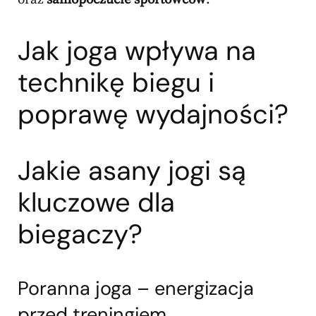
Jak joga wpływa na
technikę biegu i
poprawę wydajności?
Jakie asany jogi są
kluczowe dla
biegaczy?
Poranna joga – energizacja
przed treningiem