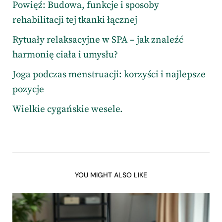
Powięź: Budowa, funkcje i sposoby
rehabilitacji tej tkanki łącznej
Rytuały relaksacyjne w SPA – jak znaleźć
harmonię ciała i umysłu?
Joga podczas menstruacji: korzyści i najlepsze
pozycje
Wielkie cygańskie wesele.
YOU MIGHT ALSO LIKE