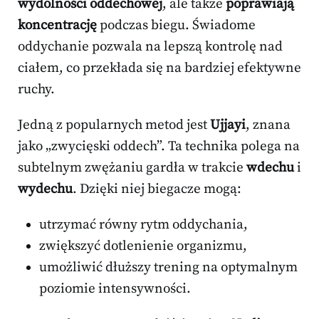
wydolności oddechowej
, ale także
poprawiają
koncentrację
podczas biegu. Świadome
oddychanie pozwala na lepszą kontrolę nad
ciałem, co przekłada się na bardziej efektywne
ruchy.
Jedną z popularnych metod jest
Ujjayi
, znana
jako „zwycięski oddech”. Ta technika polega na
subtelnym zwężaniu gardła w trakcie
wdechu
i
wydechu
. Dzięki niej biegacze mogą:
utrzymać równy rytm oddychania,
zwiększyć dotlenienie organizmu,
umożliwić dłuższy trening na optymalnym
poziomie intensywności.