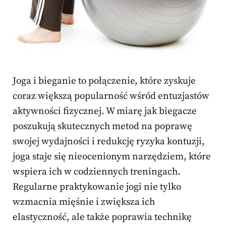
Joga i bieganie to połączenie, które zyskuje
coraz większą popularność wśród entuzjastów
aktywności fizycznej. W miarę jak biegacze
poszukują skutecznych metod na poprawę
swojej wydajności i redukcję ryzyka kontuzji,
joga staje się nieocenionym narzędziem, które
wspiera ich w codziennych treningach.
Regularne praktykowanie jogi nie tylko
wzmacnia mięśnie i zwiększa ich
elastyczność, ale także poprawia technikę