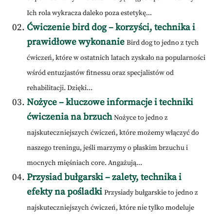
Ich rola wykracza daleko poza estetykę...
Ćwiczenie bird dog – korzyści, technika i
prawidłowe wykonanie
Bird dog to jedno z tych
ćwiczeń, które w ostatnich latach zyskało na popularności
wśród entuzjastów fitnessu oraz specjalistów od
rehabilitacji. Dzięki...
Nożyce – kluczowe informacje i techniki
ćwiczenia na brzuch
Nożyce to jedno z
najskuteczniejszych ćwiczeń, które możemy włączyć do
naszego treningu, jeśli marzymy o płaskim brzuchu i
mocnych mięśniach core. Angażują...
Przysiad bułgarski – zalety, technika i
efekty na pośladki
Przysiady bułgarskie to jedno z
najskuteczniejszych ćwiczeń, które nie tylko modeluje