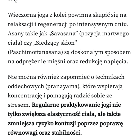
Wieczorna joga z kolei powinna skupić się na
relaksacji i regeneracji po intensywnym dniu.
Asany takie jak „Savasana” (pozycja martwego
ciała) czy „Siedzący skłon”
(Paschimottanasana) są doskonałym sposobem
na odprężenie mięśni oraz redukcję napięcia.
Nie można również zapomnieć o technikach
oddechowych (pranayama), które wspierają
koncentrację i pomagają radzić sobie ze
stresem.
Regularne praktykowanie jogi nie
tylko zwiększa elastyczność ciała, ale także
zmniejsza ryzyko kontuzji poprzez poprawę
równowagi oraz stabilności.