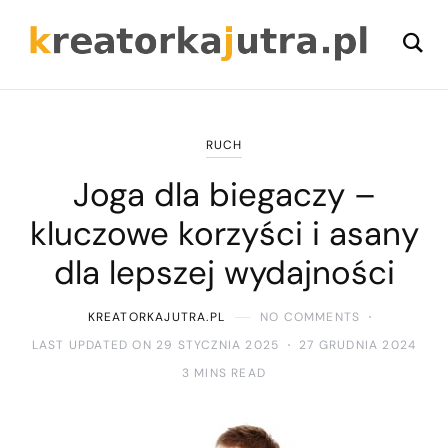
RUCH
Joga dla biegaczy –
kluczowe korzyści i asany
dla lepszej wydajności
KREATORKAJUTRA.PL
NO COMMENTS
LAST UPDATED ON 29 STYCZNIA 2025
27 GRUDNIA 2024
3 MINS READ