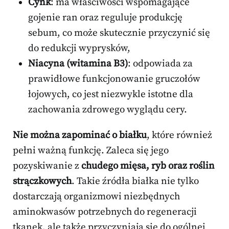
Cynk
: ma właściwości wspomagające
gojenie ran oraz reguluje produkcję
sebum, co może skutecznie przyczynić się
do redukcji wyprysków,
Niacyna (witamina B3)
: odpowiada za
prawidłowe funkcjonowanie gruczołów
łojowych, co jest niezwykle istotne dla
zachowania zdrowego wyglądu cery.
Nie można zapominać o białku
, które również
pełni ważną funkcję. Zaleca się jego
pozyskiwanie z
chudego mięsa, ryb oraz roślin
strączkowych
. Takie źródła białka nie tylko
dostarczają organizmowi niezbędnych
aminokwasów potrzebnych do regeneracji
tkanek, ale także przyczyniają się do ogólnej