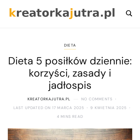
DIETA
Dieta 5 posiłków dziennie:
korzyści, zasady i
jadłospis
KREATORKAJUTRA.PL
NO COMMENTS
LAST UPDATED ON 17 MARCA 2025
9 KWIETNIA 2025
4 MINS READ