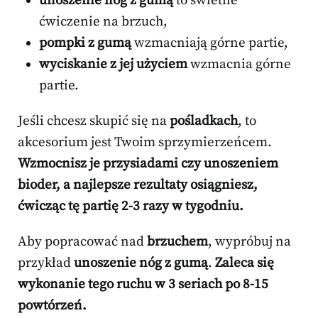
unoszenie nóg z gumą
to świetne
ćwiczenie na brzuch,
pompki z gumą
wzmacniają górne partie,
wyciskanie z jej użyciem
wzmacnia górne
partie.
Jeśli chcesz skupić się na
pośladkach
, to
akcesorium jest Twoim sprzymierzeńcem.
Wzmocnisz je przysiadami czy unoszeniem
bioder, a najlepsze rezultaty osiągniesz,
ćwicząc tę partię
2-3 razy w tygodniu
.
Aby popracować nad
brzuchem
, wypróbuj na
przykład
unoszenie nóg z gumą
.
Zaleca się
wykonanie tego ruchu w
3 seriach
po
8-15
powtórzeń
.