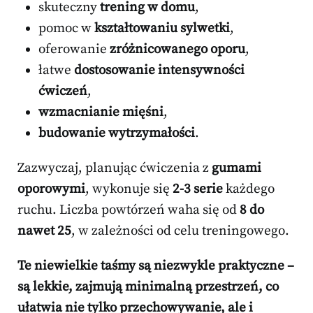
skuteczny
trening w domu
,
pomoc w
kształtowaniu sylwetki
,
oferowanie
zróżnicowanego oporu
,
łatwe
dostosowanie intensywności
ćwiczeń
,
wzmacnianie mięśni
,
budowanie wytrzymałości
.
Zazwyczaj, planując ćwiczenia z
gumami
oporowymi
, wykonuje się
2-3 serie
każdego
ruchu. Liczba powtórzeń waha się od
8 do
nawet 25
, w zależności od celu treningowego.
Te niewielkie taśmy są niezwykle praktyczne –
są lekkie, zajmują minimalną przestrzeń, co
ułatwia nie tylko przechowywanie, ale i