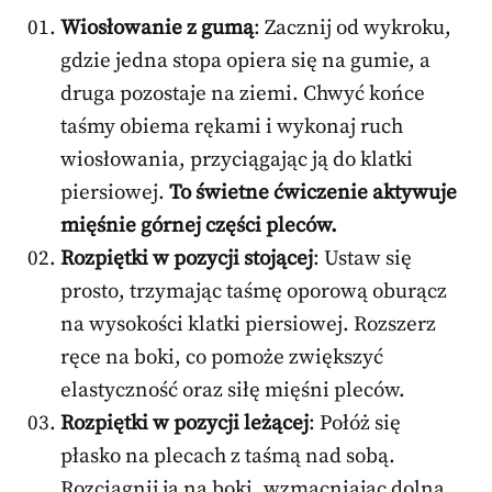
Wiosłowanie z gumą
: Zacznij od wykroku,
gdzie jedna stopa opiera się na gumie, a
druga pozostaje na ziemi. Chwyć końce
taśmy obiema rękami i wykonaj ruch
wiosłowania, przyciągając ją do klatki
piersiowej.
To świetne ćwiczenie aktywuje
mięśnie górnej części pleców.
Rozpiętki w pozycji stojącej
: Ustaw się
prosto, trzymając taśmę oporową oburącz
na wysokości klatki piersiowej. Rozszerz
ręce na boki, co pomoże zwiększyć
elastyczność oraz siłę mięśni pleców.
Rozpiętki w pozycji leżącej
: Połóż się
płasko na plecach z taśmą nad sobą.
Rozciągnij ją na boki, wzmacniając dolną