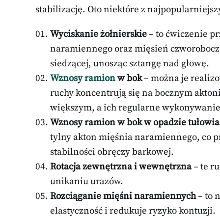
stabilizację. Oto niektóre z najpopularniejsz
Wyciskanie żołnierskie
– to ćwiczenie p
naramiennego oraz mięsień czworoboczny
siedzącej, unosząc sztangę nad głowę.
Wznosy ramion
w bok
– można je realizow
ruchy koncentrują się na bocznym akto
większym, a ich regularne wykonywanie
Wznosy ramion w bok w opadzie tułowia
tylny akton mięśnia naramiennego, co p
stabilności obręczy barkowej.
Rotacja zewnętrzna i wewnętrzna
– te r
unikaniu urazów.
Rozciąganie mięśni naramiennych
– to 
elastyczność i redukuje ryzyko kontuzji.