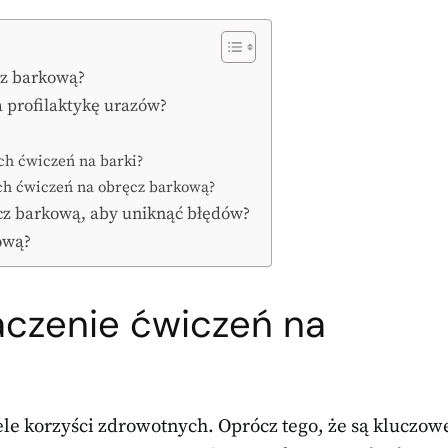
ęcz barkową?
 profilaktykę urazów?
ch ćwiczeń na barki?
ych ćwiczeń na obręcz barkową?
cz barkową, aby uniknąć błędów?
ową?
naczenie ćwiczeń na
le korzyści zdrowotnych. Oprócz tego, że są kluczow