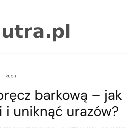
RUCH
bręcz barkową – jak
 i uniknąć urazów?