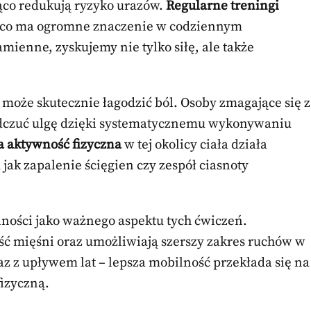
ąco redukują ryzyko urazów.
Regularne treningi
u, co ma ogromne znaczenie w codziennym
enne, zyskujemy nie tylko siłę, ale także
oże skutecznie łagodzić ból. Osoby zmagające się z
dczuć ulgę dzięki systematycznemu wykonywaniu
a aktywność fizyczna
w tej okolicy ciała działa
ak zapalenie ścięgien czy zespół ciasnoty
ości jako ważnego aspektu tych ćwiczeń.
ość mięśni oraz umożliwiają szerszy zakres ruchów w
az z upływem lat – lepsza mobilność przekłada się na
fizyczną.