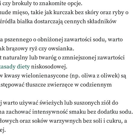
czy brokuły to znakomite opcje.
hude mięso, takie jak kurczak bez skóry oraz ryby o
e źródła białka dostarczają cennych składników
wa pszennego o obniżonej zawartości sodu, warto
jak brązowy ryż czy owsianka.
rt naturalny lub twaróg o zmniejszonej zawartości
zasady diety
niskosodowej.
 w kwasy wielonienasycone (np. oliwa z oliwek) są
zastępować tłuszcze zwierzęce w codziennym
ej warto używać świeżych lub suszonych ziół do
na zachować intensywność smaku bez dodatku sodu.
ołowych oraz soków warzywnych bez soli i cukru, a
ej.