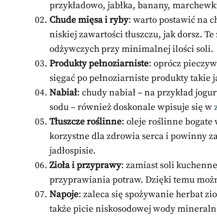
przykładowo, jabłka, banany, marchewki 
Chude mięsa i ryby
: warto postawić na c
niskiej zawartości tłuszczu, jak dorsz. T
odżywczych przy minimalnej ilości soli.
Produkty pełnoziarniste
: oprócz pieczy
sięgać po pełnoziarniste produkty takie 
Nabiał
: chudy nabiał – na przykład jogu
sodu – również doskonale wpisuje się w
Tłuszcze roślinne
: oleje roślinne bogate
korzystne dla zdrowia serca i powinny 
jadłospisie.
Zioła i przyprawy
: zamiast soli kuchenn
przyprawiania potraw. Dzięki temu moż
Napoje
: zaleca się spożywanie herbat zi
także picie niskosodowej wody mineraln