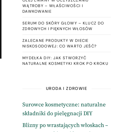
OLEJ LNIANY W OCZYSZCZANIU
WĄTROBY – WŁAŚCIWOŚCI I
DAWKOWANIE
SERUM DO SKÓRY GŁOWY – KLUCZ DO
ZDROWYCH I PIĘKNYCH WŁOSÓW
ZALECANE PRODUKTY W DIECIE
NISKOSODOWEJ: CO WARTO JEŚĆ?
MYDEŁKA DIY: JAK STWORZYĆ
NATURALNE KOSMETYKI KROK PO KROKU
URODA I ZDROWIE
Surowce kosmetyczne: naturalne
składniki do pielęgnacji DIY
Blizny po wrastających włoskach –