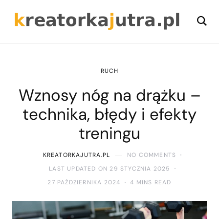
RUCH
Wznosy nóg na drążku –
technika, błędy i efekty
treningu
KREATORKAJUTRA.PL
NO COMMENTS
LAST UPDATED ON 29 STYCZNIA 2025
27 PAŹDZIERNIKA 2024
4 MINS READ