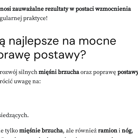
nosi zauważalne rezultaty w postaci wzmocnienia
gularnej praktyce!
 są najlepsze na mocne
oprawę postawy?
rozwój silnych
mięśni brzucha
oraz poprawę
postaw
rócić uwagę na:
siedzących.
ie tylko
mięśnie brzucha
, ale również
ramion
i
nóg
,