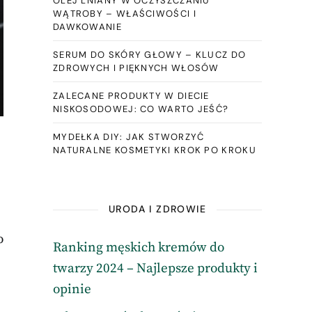
OLEJ LNIANY W OCZYSZCZANIU
WĄTROBY – WŁAŚCIWOŚCI I
DAWKOWANIE
SERUM DO SKÓRY GŁOWY – KLUCZ DO
ZDROWYCH I PIĘKNYCH WŁOSÓW
ZALECANE PRODUKTY W DIECIE
NISKOSODOWEJ: CO WARTO JEŚĆ?
MYDEŁKA DIY: JAK STWORZYĆ
NATURALNE KOSMETYKI KROK PO KROKU
URODA I ZDROWIE
o
Ranking męskich kremów do
twarzy 2024 – Najlepsze produkty i
opinie