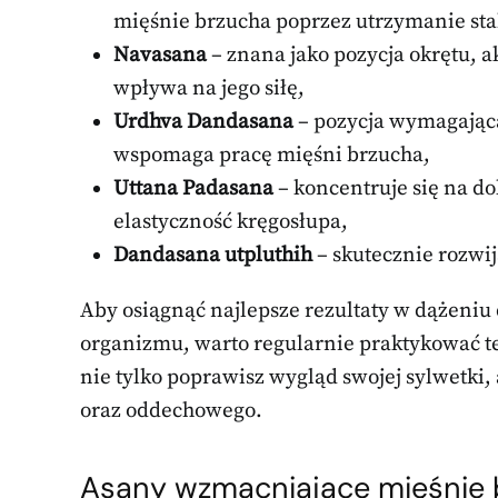
mięśnie brzucha poprzez utrzymanie sta
Navasana
– znana jako pozycja okrętu, a
wpływa na jego siłę,
Urdhva Dandasana
– pozycja wymagając
wspomaga pracę mięśni brzucha,
Uttana Padasana
– koncentruje się na do
elastyczność kręgosłupa,
Dandasana utpluthih
– skutecznie rozwija
Aby osiągnąć najlepsze rezultaty w dążeniu
organizmu, warto regularnie praktykować t
nie tylko poprawisz wygląd swojej sylwetki
oraz oddechowego.
Asany wzmacniające mięśnie b