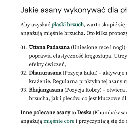
Jakie asany wykonywać dla p
Aby uzyskać
płaski brzuch
, warto skupić si
angażują mięśnie brzucha. Oto kilka propozy
Uttana Padasana
(Uniesione ręce i nogi) 
poprawia elastyczność kręgosłupa. Utrzy
efekty ćwiczeń,
Dhanurasana
(Pozycja Łuku) – aktywuje 
krążenie. Regularna praktyka tej asany 
Bhujangasana
(Pozycja Kobry) – otwiera
brzucha, jak i pleców, co jest kluczowe 
Inne polecane asany
to
Deska
(Khumbakasan
angażują
mięśnie core
i przyczyniają się do