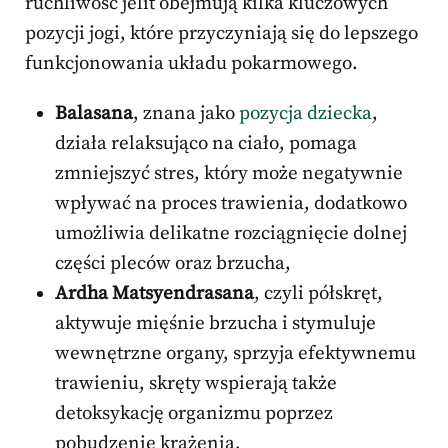
ruchliwość jelit obejmują kilka kluczowych
pozycji jogi, które przyczyniają się do lepszego
funkcjonowania układu pokarmowego.
Balasana
, znana jako
pozycja dziecka
,
działa relaksująco na ciało, pomaga
zmniejszyć stres, który może negatywnie
wpływać na proces trawienia, dodatkowo
umożliwia delikatne rozciągnięcie dolnej
części pleców oraz brzucha,
Ardha Matsyendrasana
, czyli półskręt,
aktywuje mięśnie brzucha i stymuluje
wewnętrzne organy, sprzyja efektywnemu
trawieniu, skręty wspierają także
detoksykację organizmu poprzez
pobudzenie krążenia,