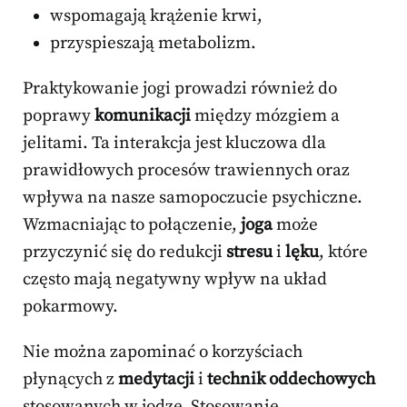
wspomagają krążenie krwi,
przyspieszają metabolizm.
Praktykowanie jogi prowadzi również do
poprawy
komunikacji
między mózgiem a
jelitami. Ta interakcja jest kluczowa dla
prawidłowych procesów trawiennych oraz
wpływa na nasze samopoczucie psychiczne.
Wzmacniając to połączenie,
joga
może
przyczynić się do redukcji
stresu
i
lęku
, które
często mają negatywny wpływ na układ
pokarmowy.
Nie można zapominać o korzyściach
płynących z
medytacji
i
technik oddechowych
stosowanych w jodze. Stosowanie