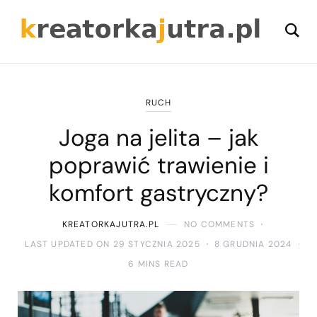
RUCH
Joga na jelita – jak
poprawić trawienie i
komfort gastryczny?
KREATORKAJUTRA.PL
NO COMMENTS
LAST UPDATED ON 29 STYCZNIA 2025
8 GRUDNIA 2024
6 MINS READ