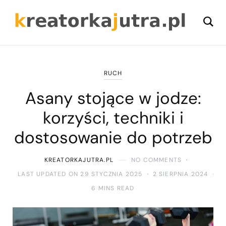
RUCH
Asany stojące w jodze:
korzyści, techniki i
dostosowanie do potrzeb
KREATORKAJUTRA.PL
NO COMMENTS
LAST UPDATED ON 29 STYCZNIA 2025
2 SIERPNIA 2024
6 MINS READ