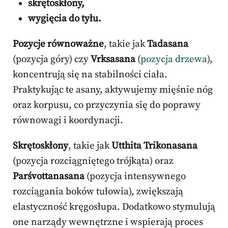
skrętoskłony,
wygięcia do tyłu.
Pozycje równoważne
, takie jak
Tadasana
(pozycja góry) czy
Vrksasana
(
pozycja drzewa
),
koncentrują się na stabilności ciała.
Praktykując te asany, aktywujemy mięśnie nóg
oraz korpusu, co przyczynia się do poprawy
równowagi i koordynacji.
Skrętoskłony
, takie jak
Utthita Trikonasana
(pozycja rozciągniętego trójkąta) oraz
Parśvottanasana
(pozycja intensywnego
rozciągania boków tułowia), zwiększają
elastyczność kręgosłupa. Dodatkowo stymulują
one narządy wewnętrzne i wspierają proces